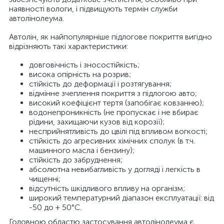
наявності вологи, і підвищують термін служби
автолінолеума.
Автолін, як найпопулярніше підлогове покриття вигідно
відрізняють такі характеристики:
довговічність і зносостійкість;
висока опірність на розрив;
стійкість до деформації і розтягування;
відмінне зчеплення покриття з підлогою авто;
високий коефіцієнт тертя (запобігає ковзанню);
водонепроникність (не пропускає і не вбирає
рідини, захищаючи кузов від корозії);
несприйнятливість до цвілі під впливом вогкості;
стійкість до агресивних хімічних сполук (в т.ч.
машинного масла і бензину);
стійкість до забруднення;
абсолютна невибагливість у догляді і легкість в
чищенні;
відсутність шкідливого впливу на організм;
широкий температурний діапазон експлуатації: від
-50 до + 50°С.
Головною областю застосування автолінолеума є