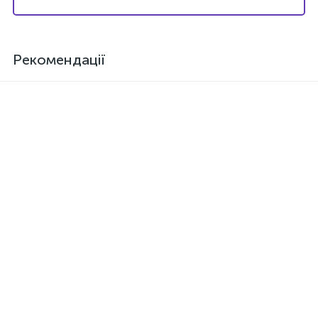
Рекомендації
Клей SAR-30E (Італія) для
Шумоізоляція повстяна
проклеювання карпету,
вологостійка IV-22K,
тканин, ковроліну,
самоклейка, товщина 22мм
шкірозамінника
168 грн.
236 грн.
/шт
/шт