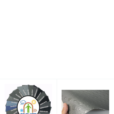
Нитка POLYART (ПоліАРТ)
Шумоізоляція для авто,
N30 колір 3709 світло-
СПЛЕН Економ 3 К,
зелений, довжина 2500м
самоклейка (50×75см, 3мм)
299 грн.
64 грн.
/боб
/лист