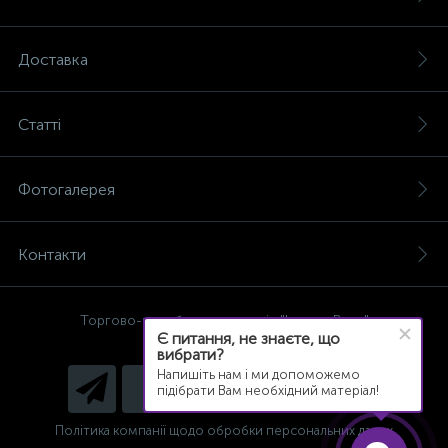
Доставка
Статті
Фотогалерея
Контакти
Торгово-виробнича компанія "Ізолон-Вест"
Є питання, не знаєте, що
© 2003 - 2021 р.
вибрати?
Напишіть нам і ми допоможемо
підібрати Вам необхідний матеріал!
Політика компанії щодо обробки персональних даних