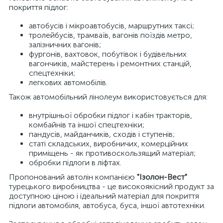
покриття підлог:
автобусів і мікроавтобусів, маршрутних таксі;
тролейбусів, трамваїв, вагонів поїздів метро,
залізничних вагонів;
фургонів, вахтовок, побутівок і будівельних
вагончиків, майстерень і ремонтних станцій,
спецтехніки;
легкових автомобілів.
Також автомобільний лінолеум використовується для:
внутрішньої обробки підлог і кабін тракторів,
комбайнів та іншої спецтехніки;
пандусів, майданчиків, сходів і ступенів;
статі складських, виробничих, комерційних
приміщень - як противоскользящий матеріал;
обробки підлоги в ліфтах.
Пропонований автолін компанією
"Ізолон-Вест"
турецького виробництва - це високоякісний продукт за
доступною ціною і ідеальний матеріал для покриття
підлоги автомобіля, автобуса, буса, іншої автотехніки.