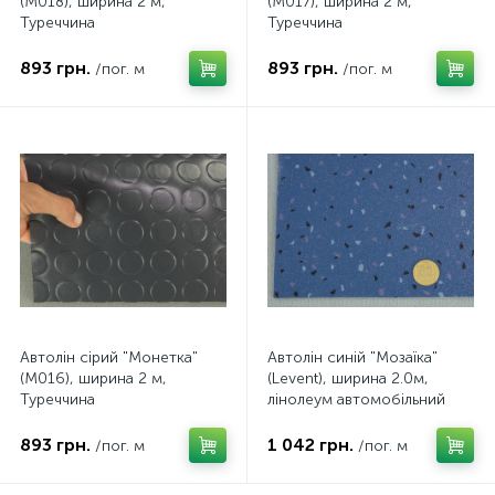
(M018), ширина 2 м,
(M017), ширина 2 м,
Туреччина
Туреччина
893 грн.
893 грн.
/пог. м
/пог. м
Автолін сірий "Монетка"
Автолін синій "Мозаїка"
(M016), ширина 2 м,
(Levent), ширина 2.0м,
Туреччина
лінолеум автомобільний
Туреччина
893 грн.
1 042 грн.
/пог. м
/пог. м