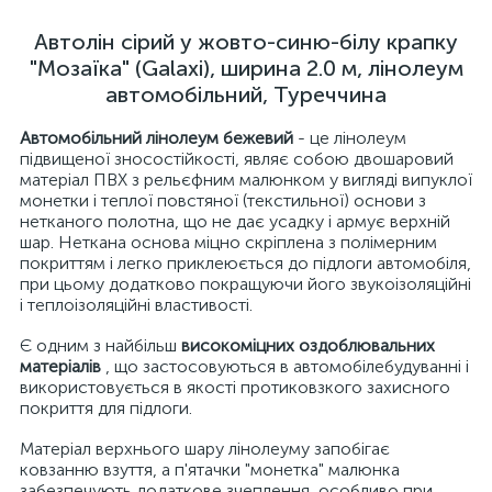
Автолін сірий у жовто-синю-білу крапку
"Мозаїка" (Galaxi), ширина 2.0 м, лінолеум
автомобільний, Туреччина
Автомобільний лінолеум бежевий
- це лінолеум
підвищеної зносостійкості, являє собою двошаровий
матеріал ПВХ з рельєфним малюнком у вигляді випуклої
монетки і теплої повстяної (текстильної) основи з
нетканого полотна, що не дає усадку і армує верхній
шар. Неткана основа міцно скріплена з полімерним
покриттям і легко приклеюється до підлоги автомобіля,
при цьому додатково покращуючи його звукоізоляційні
і теплоізоляційні властивості.
Є одним з найбільш
високоміцних оздоблювальних
матеріалів
, що застосовуються в автомобілебудуванні і
використовується в якості протиковзкого захисного
покриття для підлоги.
Матеріал верхнього шару лінолеуму запобігає
ковзанню взуття, а п'ятачки "монетка" малюнка
забезпечують додаткове зчеплення, особливо при