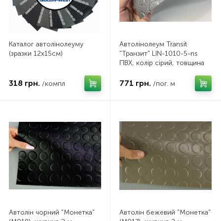
Каталог автолінолеуму
Автолінолеум Transit
(зразки 12х15см)
"Транзит" LIN-1010-5-ns
ПВХ, колір сірий, товщина
1,6 мм, ширина 180см,
Туреччина
318 грн.
771 грн.
/компл
/пог. м
Автолін чорний "Монетка"
Автолін бежевий "Монетка"