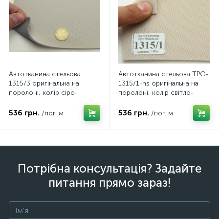
Автотканина стельова
Автотканина стельова TPO-
1315/3 оригінальна на
1315/1-ns оригінальна на
поролоні, колір сіро-
поролоні, колір світло-
бежевий, товщина 3мм,
бежевий, товщина 3 мм,
ширина 147см
ширина 140см
536 грн.
536 грн.
/пог. м
/пог. м
Потрібна консультація? Задайте
питання прямо зараз!