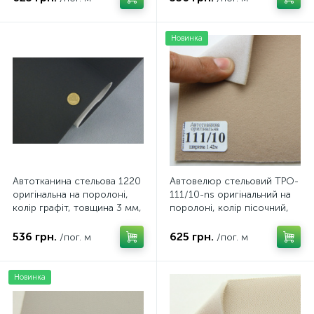
Новинка
Автотканина стельова 1220
Автовелюр стельовий TPO-
оригінальна на поролоні,
111/10-ns оригінальний на
колір графіт, товщина 3 мм,
поролоні, колір пісочний,
ширина 153см
товщина 4 мм, ширина
142см
536 грн.
625 грн.
/пог. м
/пог. м
Новинка