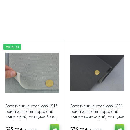
4мм, лист, Турция
299 грн.
234 грн.
/боб
/лист
Новинка
Автотканина стельова 1513
Автотканина стельова 1221
оригінальна на поролоні,
оригінальна на поролоні,
колір сірий, товщина 3 мм,
колір темно-сірий, товщина
ширина 158см
3 мм, ширина 142см
625 грн.
536 грн.
/пог. м
/пог. м