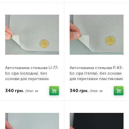
Автотканина стельова U-77-
Автотканина стельова P-83-
bo сіра (холодна), без
bo сіра (тепла), без основи
основи для перетяжки
для перетяжки пластикових
пластикових деталей,
деталей, ширина 1.70 м,
ширина 1.70 м, Туреччина
Туреччина
340 грн.
340 грн.
/пог. м
/пог. м