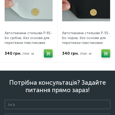
Автотканина стельова P-81-
Автотканина стельова P-91-
bo срібна, без основи для
bo чорна, без основи для
перетяжки пластикових
перетяжки пластикових
деталей, ширина 1.70 м,
деталей, ширина 1.70 м
Туреччина
Туреччина
340 грн.
340 грн.
/пог. м
/пог. м
Потрібна консультація? Задайте
питання прямо зараз!