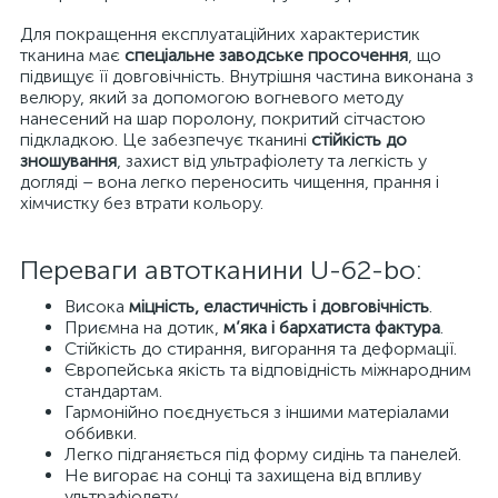
Для покращення експлуатаційних характеристик
тканина має
спеціальне заводське просочення
, що
підвищує її довговічність. Внутрішня частина виконана з
велюру, який за допомогою вогневого методу
нанесений на шар поролону, покритий сітчастою
підкладкою. Це забезпечує тканині
стійкість до
зношування
, захист від ультрафіолету та легкість у
догляді – вона легко переносить чищення, прання і
хімчистку без втрати кольору.
Переваги автотканини U-62-bo:
Висока
міцність, еластичність і довговічність
.
Приємна на дотик,
м’яка і бархатиста фактура
.
Стійкість до стирання, вигорання та деформації.
Європейська якість та відповідність міжнародним
стандартам.
Гармонійно поєднується з іншими матеріалами
оббивки.
Легко підганяється під форму сидінь та панелей.
Не вигорає на сонці та захищена від впливу
ультрафіолету.