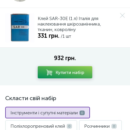
Клей SAR-30E (1 л) Італія для
наклеювання шкірозамінника,
тканин, ковроліну
331 грн.
/1 шт
932 грн.
Купити набір
Скласти свій набір
Інструменти і супутні матеріали
0
Поліхлоропреновий клей
Розчинники
0
0