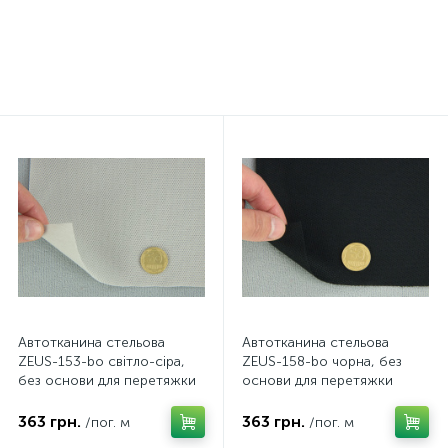
386 грн.
299 грн.
/пог. м
/боб
Автотканина стельова
Автотканина стельова
ZEUS-153-bo світло-сіра,
ZEUS-158-bo чорна, без
без основи для перетяжки
основи для перетяжки
пластикових деталей,
пластикових деталей,
ширина 1.70 м, Туреччина
ширина 1.70 м Туреччина
363 грн.
363 грн.
/пог. м
/пог. м