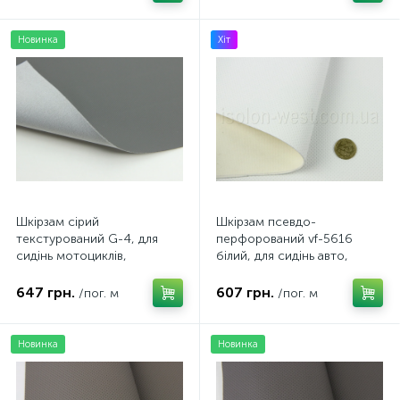
Новинка
Хіт
Шкірзам сірий
Шкірзам псевдо-
текстурований G-4, для
перфорований vf-5616
сидінь мотоциклів,
білий, для сидінь авто,
велосипедів, квадроциклів
мотоциклів, квадроциклів,
ширина 1,40м
ширина 1.50м
647 грн.
607 грн.
/пог. м
/пог. м
Новинка
Новинка