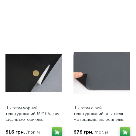
4мм, лист, Турция
234 грн.
279 грн.
/лист
/шт
Шкірзам чорний
Шкірзам сірий
текстурований M2105, для
текстурований, для сидінь
сидінь мотоциклів,
мотоциклів, велосипедів,
велосипедів, квадроциклів,
квадроциклів, на повстяній
ширина 140см
основі, шир. 148см
816 грн.
678 грн.
/пог. м
/пог. м