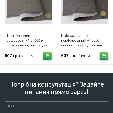
Шкірзам псевдо-
Шкірзам псевдо-
перфорований vf-5519
перфорований vf-5510
сіро-бежевий, для сидінь
сірий лісовий, для сидінь
авто, мотоциклів,
авто, мотоциклів,
квадроциклів, ширина 1.50м
квадроциклів, ширина 1.50м
607 грн.
607 грн.
/пог. м
/пог. м
Потрібна консультація? Задайте
питання прямо зараз!