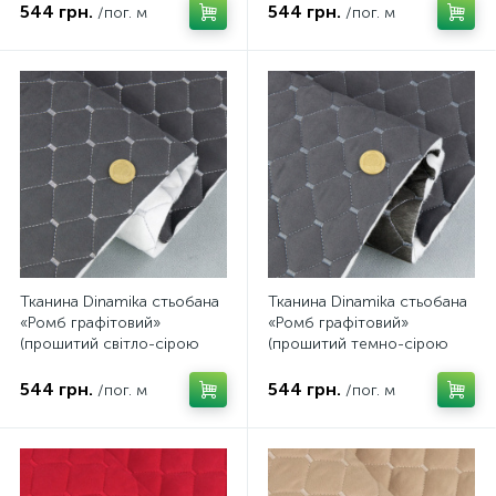
ширина 135см
та флізеліні, ширина 135см
544 грн.
544 грн.
/пог. м
/пог. м
Тканина Dinamika стьобана
Тканина Dinamika стьобана
«Ромб графітовий»
«Ромб графітовий»
(прошитий світло-сірою
(прошитий темно-сірою
ниткою) на синтепоні 7мм
ниткою) на синтепоні 7мм
та флізеліні, ширина 135см
та флізеліні, ширина 135см
544 грн.
544 грн.
/пог. м
/пог. м