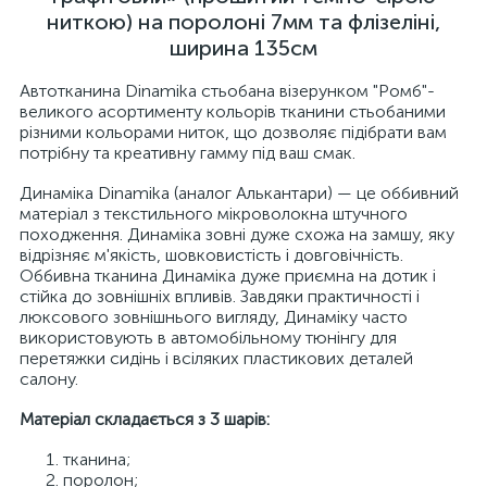
ниткою) на поролоні 7мм та флізеліні,
ширина 135см
Автотканина Dinamika стьобана візерунком "Ромб"-
великого асортименту кольорів тканини стьобаними
різними кольорами ниток, що дозволяє підібрати вам
потрібну та креативну гамму під ваш смак.
Динаміка Dinamika (аналог Алькантари) — це оббивний
матеріал з текстильного мікроволокна штучного
походження. Динаміка зовні дуже схожа на замшу, яку
відрізняє м'якість, шовковистість і довговічність.
Оббивна тканина Динаміка дуже приємна на дотик і
стійка до зовнішніх впливів. Завдяки практичності і
люксового зовнішнього вигляду, Динаміку часто
використовують в автомобільному тюнінгу для
перетяжки сидінь і всіляких пластикових деталей
салону.
Матеріал складається з 3 шарів:
тканина;
поролон;