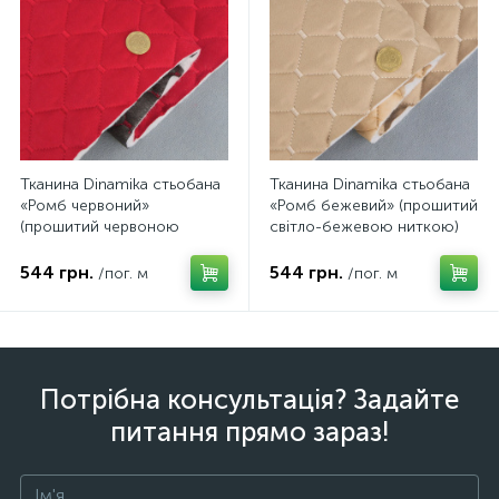
Тканина Dinamika стьобана
Тканина Dinamika стьобана
«Ромб червоний»
«Ромб бежевий» (прошитий
(прошитий червоною
світло-бежевою ниткою)
ниткою) на поролоні 7мм
на поролоні 7мм та
та флізеліні, ширина 135см
флізеліні, ширина 135см
544 грн.
544 грн.
/пог. м
/пог. м
Потрібна консультація? Задайте
питання прямо зараз!