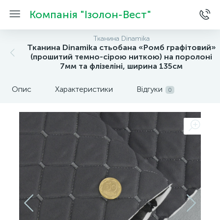
Компанія "Ізолон-Вест"
Тканина Dinamika
Тканина Dinamika стьобана «Ромб графітовий»
(прошитий темно-сірою ниткою) на поролоні
7мм та флізеліні, ширина 135см
Опис
Характеристики
Відгуки
0