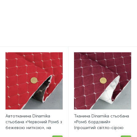
поролоне и сетке, толщина
(під пульвер), Польща
4мм, лист, Турция
234 грн.
279 грн.
/лист
/шт
Автотканина Dinamika
Тканина Dinamika стьобана
стьобана «Червоний Ромб з
«Ромб бордовий»
бежевою ниткою», на
(прошитий світло-сірою
синтепоні 7мм та флізеліні,
ниткою) на поролоні 7мм