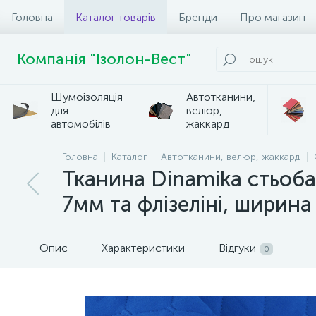
Головна
Каталог товарів
Бренди
Про магазин
Компанія "Ізолон-Вест"
Шумоізоляція
Автотканини,
для
велюр,
автомобілів
жаккард
Головна
Каталог
Автотканини, велюр, жаккард
Тканина Dinamika стьоб
7мм та флізеліні, ширина
Опис
Характеристики
Відгуки
0