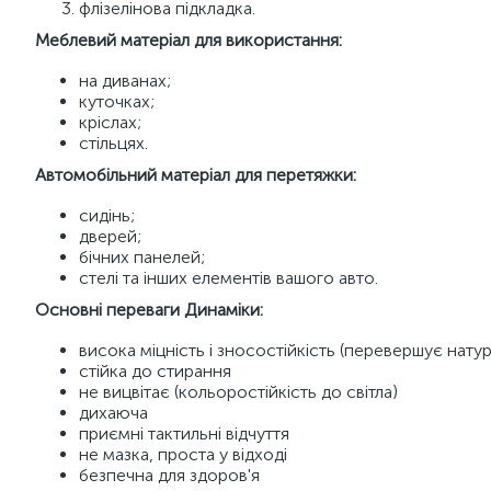
флізелінова підкладка.
Меблевий матеріал для використання:
на диванах;
куточках;
кріслах;
стільцях.
Автомобільний матеріал для перетяжки:
сидінь;
дверей;
бічних панелей;
стелі та інших елементів вашого авто.
Основні переваги Динаміки:
висока міцність і зносостійкість (перевершує нату
стійка до стирання
не вицвітає (кольоростійкість до світла)
дихаюча
приємні тактильні відчуття
не мазка, проста у відході
безпечна для здоров'я