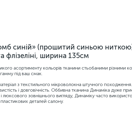
омб синій» (прошитий синьою ниткою
а флізеліні, ширина 135см
ликого асортименту кольорів тканини стьобаними різними к
 гамму під ваш смак.
матеріал з текстильного мікроволокна штучного походження
овистість і довговічність. Оббивна тканина Динаміка дуже пр
ті і люксового зовнішнього вигляду, Динаміку часто використ
х пластикових деталей салону.