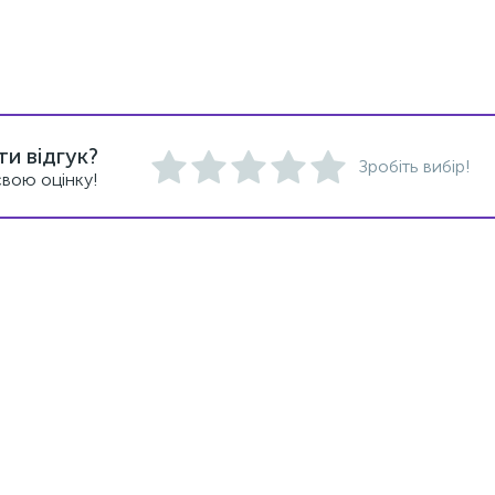
и відгук?
Зробіть вибір!
вою оцінку!