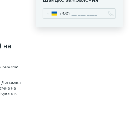
+380
) на
ольорами
. Динаміка
иємна на
овують в