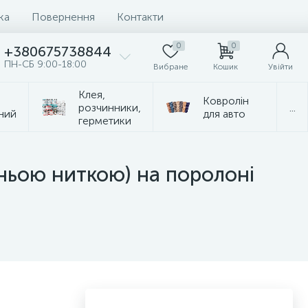
ка
Повернення
Контакти
0
0
+380675738844
ПН-СБ 9:00-18:00
Вибране
Кошик
Увійти
Клея,
Ковролін
розчинники,
...
ний
для авто
герметики
ньою ниткою) на поролоні