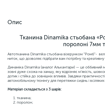
Опис
Тканина Dinamika стьобана «Р
поролоні 7мм т
Автотканина Dinamika стьобана візерунком "Ромб"- ве
ниток, що дозволяє підібрати вам потрібну та креативну
Динаміка Dinamika (аналог Алькантари) — це оббивний 
зовні дуже схожа на замшу, яку відрізняє м'якість, шовк
дотик і стійка до зовнішніх впливів. Завдяки практичнос
автомобільному тюнінгу для перетяжки сидінь і всіляки
Матеріал складається з 3 шарів:
тканина;
поролон;