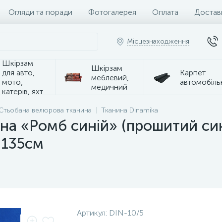
Огляди та поради
Фотогалерея
Оплата
Достав
Місцезнаходження
Шкірзам
Шкірзам
для авто,
Карпет
меблевий,
мото,
автомобіль
медичний
катерів, яхт
Стьобана велюрова тканина
Тканина Dinamika
ана «Ромб синій» (прошитий си
 135см
Артикул:
DIN-10/5