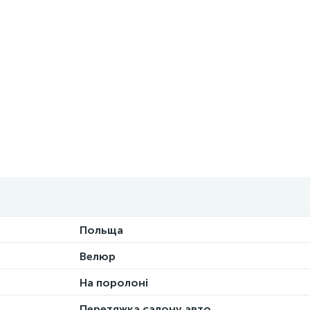
Польща
Велюр
На поролоні
Перетяжка салону авто