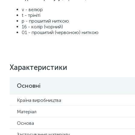
v - велюр
t - трініті
р - прошитий ниткою
16 - колір (чорний)
01 - прошитий (червоною) ниткою
Характеристики
Основні
Країна виробництва
Матеріал
Основа
Застосування матеріалу