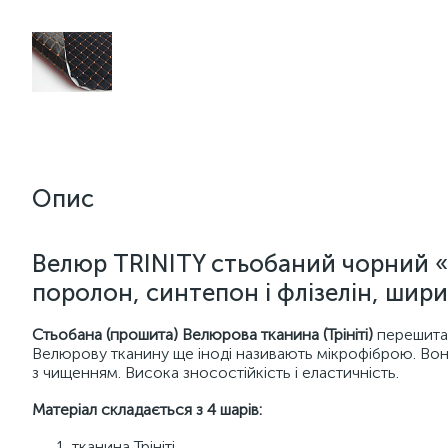
Опис
Велюр TRINITY стьобаний чорний 
поролон, синтепон і флізелін, шири
Стьобана (прошита) Велюрова тканина (Трініті)
перешита
Велюрову тканину ще іноді називають мікрофіброю. Вон
з чищенням. Висока зносостійкість і еластичність.
Матеріал складається з 4 шарів:
тканина Трініті