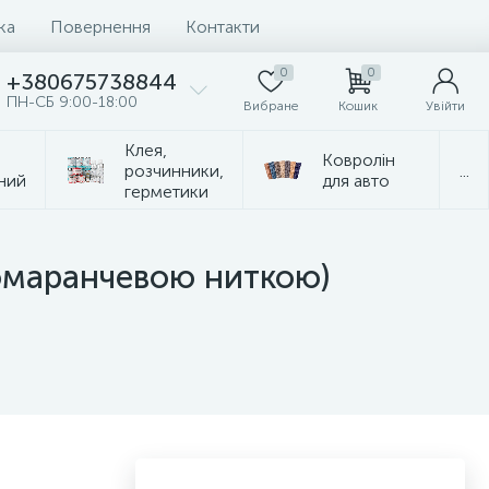
ка
Повернення
Контакти
0
0
+380675738844
ПН-СБ 9:00-18:00
Вибране
Кошик
Увійти
Клея,
Ковролін
розчинники,
...
ний
для авто
герметики
омаранчевою ниткою)