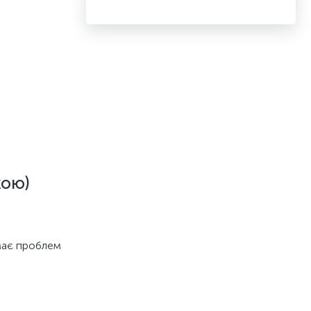
кою)
має проблем