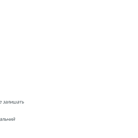
не залишать
уальний