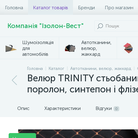
Головна
Каталог товарів
Бренди
Про магазин
Компанія "Ізолон-Вест"
Шумоізоляція
Автотканини,
для
велюр,
автомобілів
жаккард
Головна
Каталог
Автотканини, велюр, жаккард
Велюр TRINITY стьобани
поролон, синтепон і фліз
Опис
Характеристики
Відгуки
0