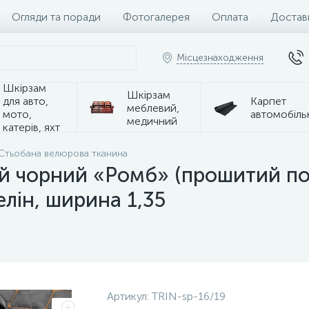
Огляди та поради
Фотогалерея
Оплата
Достав
Місцезнаходження
Шкірзам
Шкірзам
для авто,
Карпет
меблевий,
мото,
автомобіль
медичний
катерів, яхт
Стьобана велюрова тканина
й чорний «Ромб» (прошитий п
елін, ширина 1,35
Артикул:
TRIN-sp-16/19