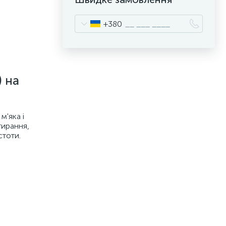
+380
 на
м'яка і
тирання,
стоти.