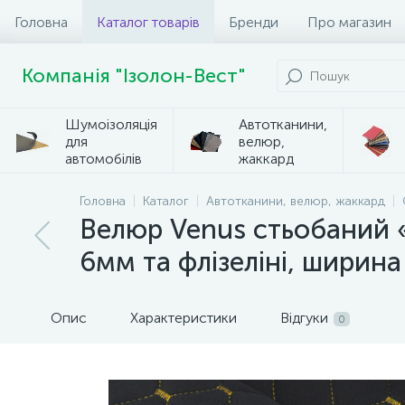
Головна
Каталог товарів
Бренди
Про магазин
Компанія "Ізолон-Вест"
Шумоізоляція
Автотканини,
для
велюр,
автомобілів
жаккард
Головна
Каталог
Автотканини, велюр, жаккард
Велюр Venus стьобаний 
6мм та флізеліні, ширин
Опис
Характеристики
Відгуки
0