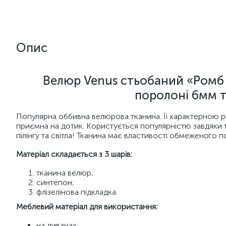
Опис
Велюр Venus стьобаний «Ромб
поролоні 6мм т
Популярна оббивна велюрова тканина. Її характерною ри
приємна на дотик. Користується популярністю завдяки т
пілінгу та світла! Тканина має властивості обмеженого 
Матеріал складається з 3 шарів:
тканина велюр;
синтепон;
флізелінова підкладка.
Меблевий матеріал для використання:
на диванах;