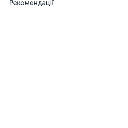
Рекомендації
Артикул:
sar-30e-0.5
Артикул:
V
Клей SAR-30E (Італія) для
Шумоізол
проклеювання карпету, тканин,
самоклей
ковроліну, шкірозамінника
2
1
5.0
5.0
168 грн.
141 грн
/шт