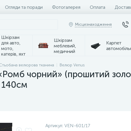
Огляди та поради
Фотогалерея
Оплата
Достав
Місцезнаходження
Шкірзам
Шкірзам
для авто,
Карпет
меблевий,
мото,
автомобіль
медичний
катерів, яхт
Стьобана велюрова тканина
Велюр Venus
«Ромб чорний» (прошитий золо
а 140см
Артикул:
VEN-601/17