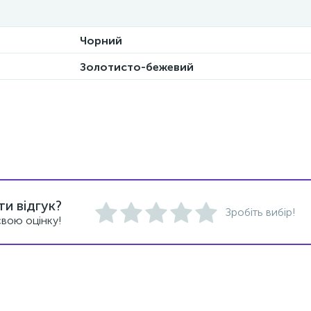
Чорний
Золотисто-бежевий
и відгук?
Зробіть вибір!
вою оцінку!