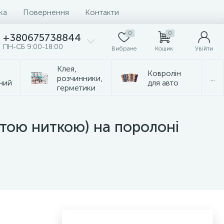
ка
Повернення
Контакти
0
0
+380675738844
ПН-СБ 9:00-18:00
Вибране
Кошик
Увійти
Клея,
Ковролін
розчинники,
...
ний
для авто
герметики
тою ниткою) на поролоні