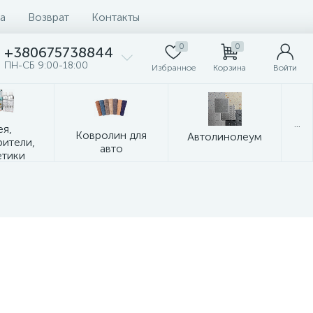
а
Возврат
Контакты
0
0
+380675738844
ПН-СБ 9:00-18:00
Избранное
Корзина
Войти
...
ея,
Ковролин для
Автолинолеум
рители,
авто
етики