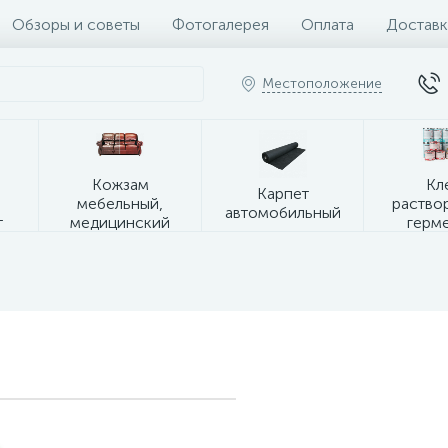
Обзоры и советы
Фотогалерея
Оплата
Доставк
Местоположение
я
Кожзам
Кл
Карпет
мебельный,
раство
автомобильный
т
медицинский
герм