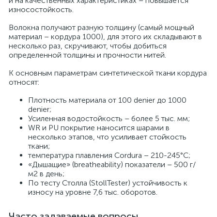
и на качественных характеристиках – повышается
износостойкость.
Волокна получают разную толщину (самый мощный
материал – кордура 1000), для этого их складывают в
несколько раз, скручивают, чтобы добиться
определенной толщины и прочности нитей.
К основным параметрам синтетической ткани кордура
относят:
Плотность материала от 100 denier до 1000
denier;
Усиленная водостойкость – более 5 тыс. мм;
WR и PU покрытие наносится шарами в
несколько этапов, что усиливает стойкость
ткани;
температура плавления Cordura – 210-245°C;
«Дышащие» (breatheability) показатели – 500 г/
м2 в день;
По тесту Столла (StollTester) устойчивость к
износу на уровне 7,6 тыс. оборотов.
Часто задаваемые вопросы