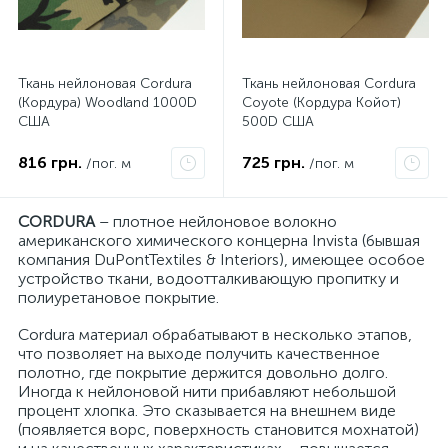
Ткань нейлоновая Cordura
Ткань нейлоновая Cordura
(Кордура) Woodland 1000D
Coyote (Кордура Койот)
США
500D США
816 грн.
725 грн.
/пог. м
/пог. м
CORDURA
– плотное нейлоновое волокно
американского химического концерна Invista (бывшая
компания DuPontTextiles & Interiors), имеющее особое
устройство ткани, водоотталкивающую пропитку и
полиуретановое покрытие.
Cordura материал обрабатывают в несколько этапов,
что позволяет на выходе получить качественное
полотно, где покрытие держится довольно долго.
Иногда к нейлоновой нити прибавляют небольшой
процент хлопка. Это сказывается на внешнем виде
(появляется ворс, поверхность становится мохнатой)