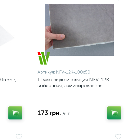
Артикул:
NFV-12K-100x50
Xtreme,
Шумо-звукоизоляция NFV-12K
войлочная, ламинированная
флизелином, толщина 12мм,
самоклейка
173 грн.
/шт