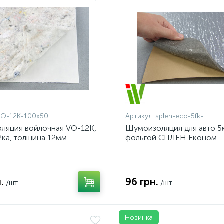
VO-12K-100x50
Артикул:
splen-eco-5fk-L
ляция войлочная VO-12K,
Шумоизоляция для авто 5
ка, толщина 12мм
фольгой СПЛЕН Економ
самоклейка 5 ФК, лист 50
.
96 грн.
/шт
/шт
Новинка