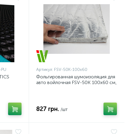
-PU
Артикул:
FSV-50K-100x60
TICS
Фольгированная шумоизоляция для
авто войлочная FSV-50К 100х60 см,
U,
влагостойкая самоклейка толщина
 15мм,
50мм
827 грн.
/шт