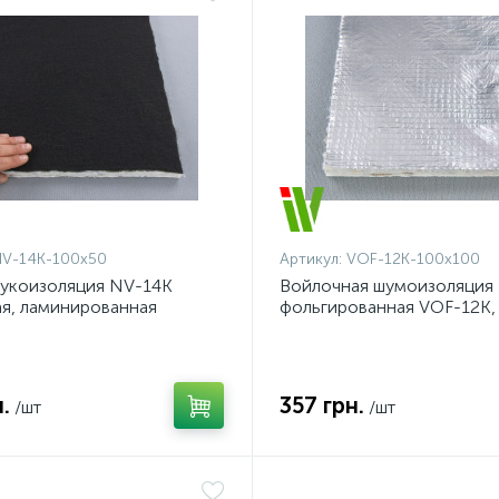
V-14K-100x50
Артикул:
VOF-12K-100x100
укоизоляция NV-14K
Войлочная шумоизоляция
я, ламинированная
фольгированная VOF-12K,
й, толщина 1.4 см,
влагостойкая, самоклейка
йка
12мм
.
357 грн.
/шт
/шт