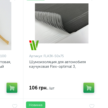
х100
Артикул:
FLA3K-50x75
товая,
Шумоизоляция для автомобиля
ый
каучуковая Flex-optimal 3,
армированная самоклейка
106 грн.
/шт
Новинка