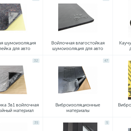
ая шумоизоляция
Войлочная влагостойкая
Кауч
ейка для авто
шумоизоляция для авто
самоклейка
32
47
ка 3в1 войлочная
Виброизоляционные
Вибро
лойный материал
материалы
35
5