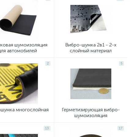
уковая шумоизоляция
Вибро-шумка 2в1 - 2-х
для автомобилей
слойный материал
2
5
шумка многослойная
Герметизирующая вибро-
шумоизоляция
13
17