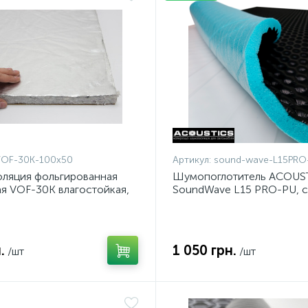
VOF-30K-100x50
Артикул:
sound-wave-L15PRO
ляция фольгированная
Шумопоглотитель ACOUS
я VOF-30K влагостойкая,
SoundWave L15 PRO-PU, с
ющаяся, толщина 30мм
латкесной пропиткой та P
самоклеющийся, толщина
лист 75x100см
.
1 050 грн.
/шт
/шт