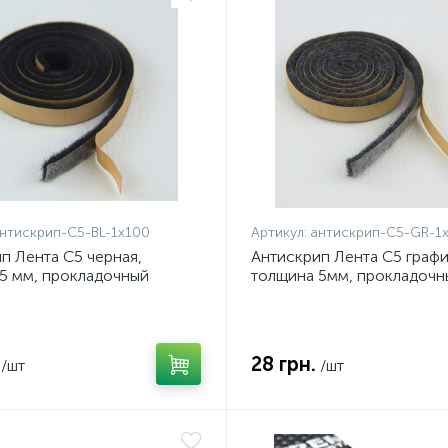
нтискрип-С5-BL-1х100
Артикул:
антискрип-С5-GR-1
п Лента С5 черная,
Антискрип Лента С5 графи
5 мм, прокладочный
толщина 5мм, прокладочн
л
материал
28 грн.
/шт
/шт