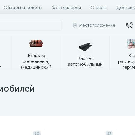
Обзоры и советы
Фотогалерея
Оплата
Доставк
Местоположение
я
Кожзам
Кл
Карпет
мебельный,
раство
автомобильный
т
медицинский
герм
мобилей
20
27