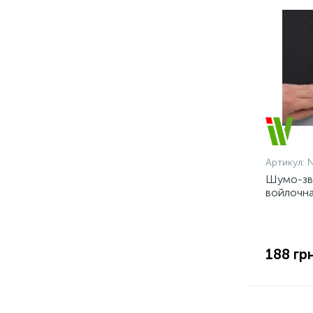
Артикул:
N
Шумо-зв
войлочна
нетканко
самокле
188 грн