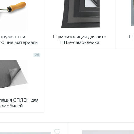
трументы и
Шумоизоляция для авто
Ш
ующие материалы
ППЭ-самоклейка
26
яция СПЛЕН для
томобилей