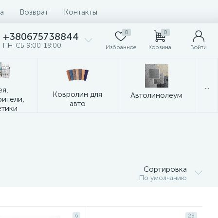
а
Возврат
Контакты
0
0
+380675738844
ПН-СБ 9:00-18:00
Избранное
Корзина
Войти
...
ея,
Ковролин для
Автолинолеум
рители,
авто
етики
Сортировка
По умолчанию
6
28