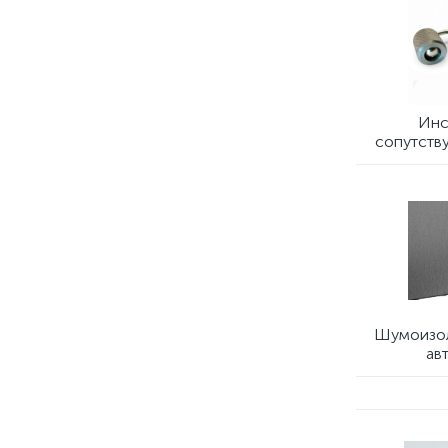
Инс
сопутств
Шумоизол
ав