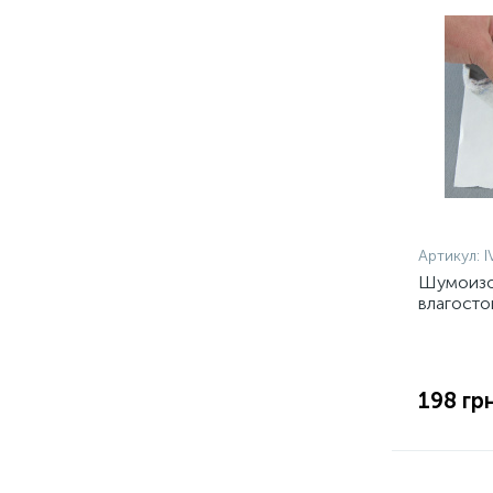
Артикул:
I
Шумоизол
влагосто
толщина 
198 грн