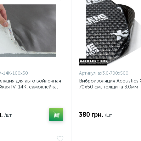
V-14K-100x50
Артикул:
ax3.0-700x500
яция для авто войлочная
Виброизоляция Acoustics 
йкая IV-14К, самоклейка,
70x50 см, толщина 3.0мм
14 мм, лист
.
380 грн.
/шт
/шт