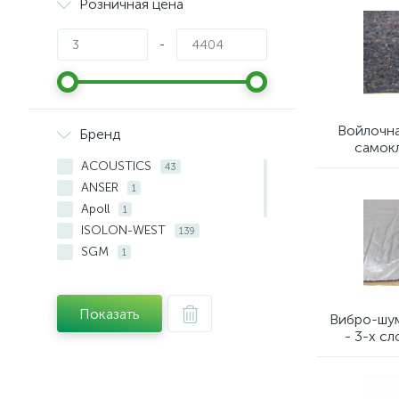
Розничная цена
-
Войлочн
Бренд
самокл
ACOUSTICS
43
ANSER
1
Apoll
1
ISOLON-WEST
139
SGM
1
VIBREX
11
VIKAR
3
Показать
Vizol
4
Вибро-шум
- 3-х с
СтандартПласт
2