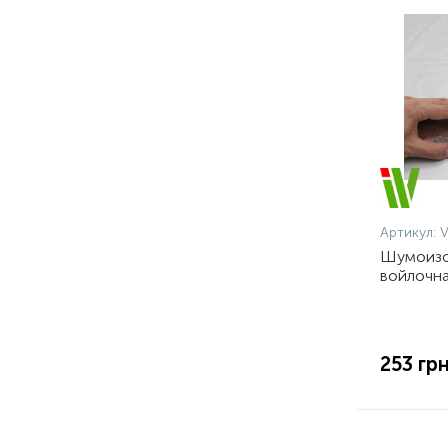
Артикул:
Шумоизо
войлочна
самокле
253 грн