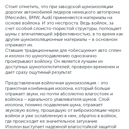
Стоит отметить, что при заводской шумоизоляции
дорогих автомобилей лидеров немецкого автопрома
(Mercedes, BMW, Audi) применяются материалы на
основе войлока. И это неспроста. Ведь войлок, за
счет особой слоисто-пористой структуры, поглощает
шумы с впечатляющей эффективностью, в то время как
другие шумоизоляционные материалы – в основном
отражают их.
Ставшие традиционными для «обесшумки» авто сплен
и изолон по шумоподавлению однозначно
проигрывают войлоку. Он является лучшим из
доступных шумопоглотителей, проверен временем и
дает сразу ощутимый результат.
Представленная войлочная шумоизоляция - это
грамотная комбинация изолона, который больше
отражает звуки, но почти абсолютно влагостоек и
войлока – идеального улавливателя шумов. Слой
изолона, помимо подавления шума, отражает
звуковую волну, прошедшую от виброизоляции через
войлок и уже ослабленную в нем, обратно в войлок,
где происходит ее значительное затухание.
Изолон выступает надежной влагостойкой защитой