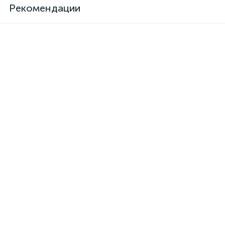
Рекомендации
Клей для кожзама
Активатор для термоклея
термостойкий SAR-06
Kendor, полиизоцианат
373 грн.
126 грн.
/шт
/шт