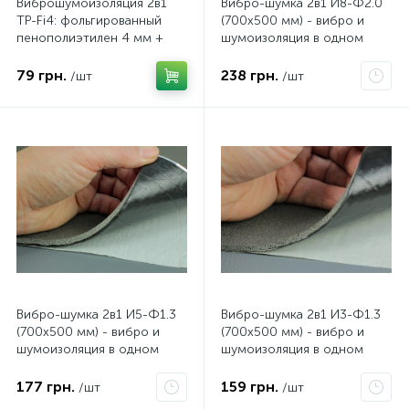
Виброшумоизоляция 2в1
Вибро-шумка 2в1 И8-Ф2.0
TP-Fi4: фольгированный
(700х500 мм) - вибро и
пенополиэтилен 4 мм +
шумоизоляция в одном
бутилкаучук 1,5 мм, ширина
листе
20 см, длина 1 м
79 грн.
238 грн.
/шт
/шт
Вибро-шумка 2в1 И5-Ф1.3
Вибро-шумка 2в1 И3-Ф1.3
(700х500 мм) - вибро и
(700х500 мм) - вибро и
шумоизоляция в одном
шумоизоляция в одном
листе
листе
177 грн.
159 грн.
/шт
/шт