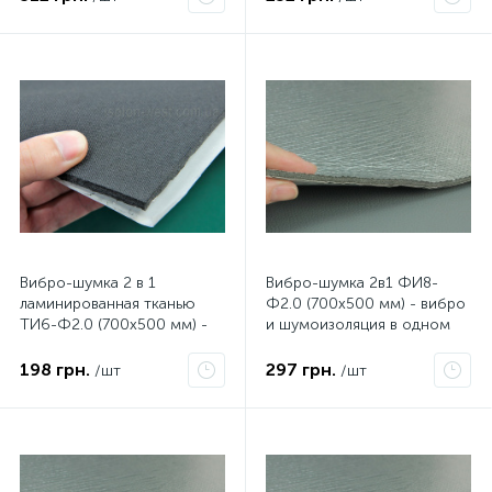
Вибро-шумка 2 в 1
Вибро-шумка 2в1 ФИ8-
ламинированная тканью
Ф2.0 (700х500 мм) - вибро
ТИ6-Ф2.0 (700х500 мм) -
и шумоизоляция в одном
вибро и шумоизоляция в
листе
одном листе
198 грн.
297 грн.
/шт
/шт