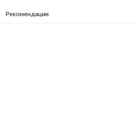
Рекомендации
Клей для кожзама
Активатор для термоклея
термостойкий SAR-06
Kendor, полиизоцианат
373 грн.
126 грн.
/шт
/шт