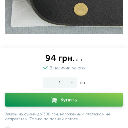
94 грн.
/шт
В наличии много
-
+
шт
Купить
Заказы на сумму до 300 грн. наложенным платежом не
отправляем! Только по полной оплате.