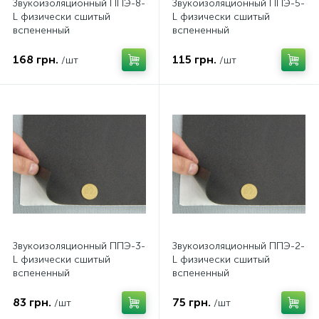
Звукоизоляционный ППЭ-8-
Звукоизоляционный ППЭ-5-
L физически сшитый
L физически сшитый
вспененный
вспененный
самоклеящийся
самоклеящийся
полиэтилен, лист 50*75см,
полиэтилен, лист 50*75см,
168 грн.
115 грн.
/шт
/шт
толщина 8мм
толщина 5мм
Звукоизоляционный ППЭ-3-
Звукоизоляционный ППЭ-2-
L физически сшитый
L физически сшитый
вспененный
вспененный
самоклеящийся
самоклеящийся
полиэтилен, лист 50*75см,
полиэтилен, лист 50*75см,
83 грн.
75 грн.
/шт
/шт
толщина 3мм
толщина 2мм