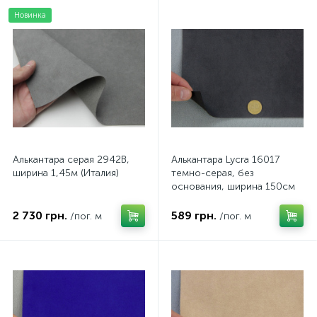
Новинка
Алькантара серая 2942B,
Алькантара Lycra 16017
ширина 1,45м (Италия)
темно-серая, без
основания, ширина 150см
(Турция)
2 730 грн.
589 грн.
/пог. м
/пог. м