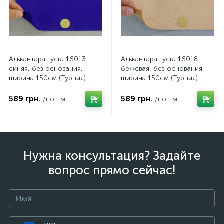
Алькантара Lycra 16013
Алькантара Lycra 16018
синяя, без основания,
бежевая, без основания,
ширина 150см (Турция)
ширина 150см (Турция)
589 грн.
589 грн.
/пог. м
/пог. м
Нужна консультация? Задайте
вопрос прямо сейчас!