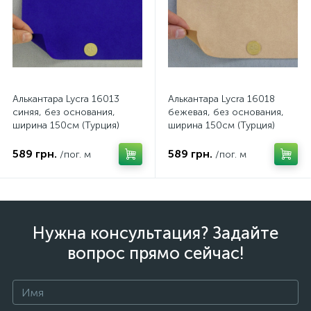
Алькантара Lycra 16013
Алькантара Lycra 16018
синяя, без основания,
бежевая, без основания,
ширина 150см (Турция)
ширина 150см (Турция)
589 грн.
589 грн.
/пог. м
/пог. м
Нужна консультация? Задайте
вопрос прямо сейчас!