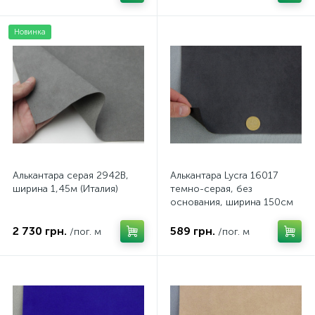
Новинка
Алькантара серая 2942B,
Алькантара Lycra 16017
ширина 1,45м (Италия)
темно-серая, без
основания, ширина 150см
(Турция)
2 730 грн.
589 грн.
/пог. м
/пог. м