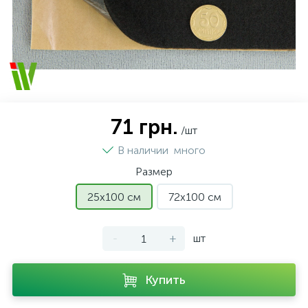
71 грн.
/шт
В наличии
много
Размер
25х100 см
72х100 см
-
+
шт
Купить