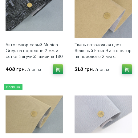
Автовелюр серый Munich
Ткань потолочная цвет
Grey, на поролоне 2 мм и
бежевый Frota 9 автовелюр
сетке (тягучий), ширина 180
на поролоне 2 мм с
см, Польша
сеткой, ширина 1.50 метра
408 грн.
318 грн.
/пог. м
/пог. м
Новинка