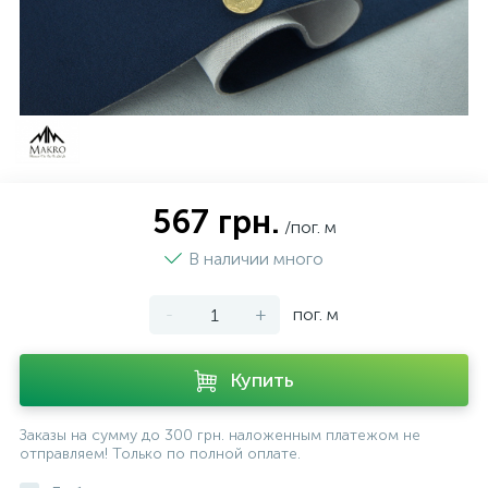
567 грн.
/пог. м
В наличии много
-
+
пог. м
Купить
Заказы на сумму до 300 грн. наложенным платежом не
отправляем! Только по полной оплате.