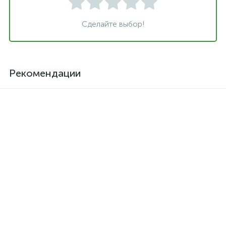
Сделайте выбор!
Рекомендации
Клей для кожзама
Активатор для термоклея
термостойкий SAR-06
Kendor, полиизоцианат