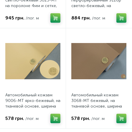
светло-бежевый 3025-MT
перфорированный 9126p
на поролоне 4мм и сетке,
светло-бежевый, на
ширина 160см
тканевой основе, ширина
140см, Турция
945 грн.
884 грн.
/пог. м
/пог. м
Автомобильный кожзам
Автомобильный кожзам
9006-MT ярко-бежевый, на
3068-MT бежевый, на
тканевой основе, ширина
тканевой основе, ширина
150см, Турция
160см, Турция
578 грн.
578 грн.
/пог. м
/пог. м