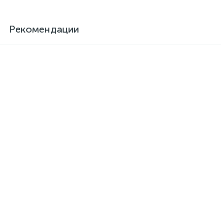
Рекомендации
Клей для кожзама
Активатор для термоклея
термостойкий SAR-06
Kendor, полиизоцианат
373 грн.
126 грн.
/шт
/шт