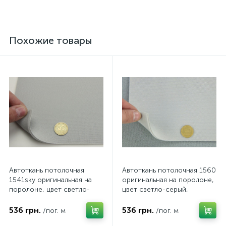
Похожие товары
Автоткань потолочная
Автоткань потолочная 1560
1541sky оригинальная на
оригинальная на поролоне,
поролоне, цвет светло-
цвет светло-серый,
серый, толщина 3мм,
толщина 3мм, ширина
ширина 142см
155см
536 грн.
536 грн.
/пог. м
/пог. м