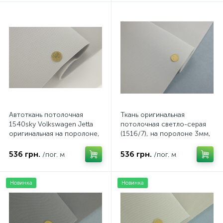
Автоткань потолочная
Ткань оригинальная
1540sky Volkswagen Jetta
потолочная светло-серая
оригинальная на поролоне,
(1516/7), на поролоне 3мм,
цвет светло-серый,
ширина 143см
толщина 3мм, ширина
536 грн.
536 грн.
/пог. м
/пог. м
154см
Новинка
Новинка