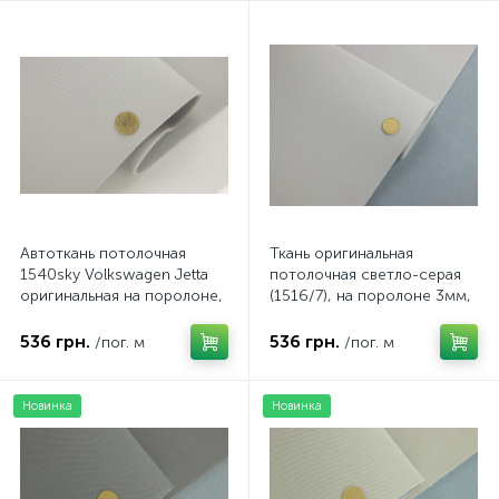
Автоткань потолочная
Ткань оригинальная
1540sky Volkswagen Jetta
потолочная светло-серая
оригинальная на поролоне,
(1516/7), на поролоне 3мм,
цвет светло-серый,
ширина 143см
толщина 3мм, ширина
536 грн.
536 грн.
/пог. м
/пог. м
154см
Новинка
Новинка