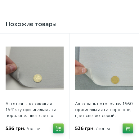
Похожие товары
Автоткань потолочная
Автоткань потолочная 1560
1541sky оригинальная на
оригинальная на поролоне,
поролоне, цвет светло-
цвет светло-серый,
серый, толщина 3мм,
толщина 3мм, ширина
ширина 142см
155см
536 грн.
536 грн.
/пог. м
/пог. м