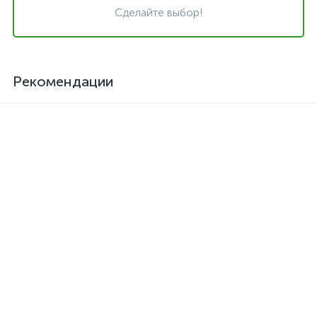
Сделайте выбор!
Рекомендации
Клей для кожзама
Активатор для термоклея
термостойкий SAR-06
Kendor, полиизоцианат