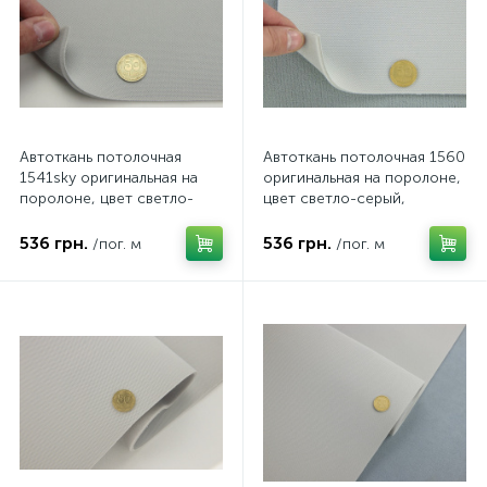
Автоткань потолочная
Автоткань потолочная 1560
1541sky оригинальная на
оригинальная на поролоне,
поролоне, цвет светло-
цвет светло-серый,
серый, толщина 3мм,
толщина 3мм, ширина
ширина 142см
155см
536 грн.
536 грн.
/пог. м
/пог. м