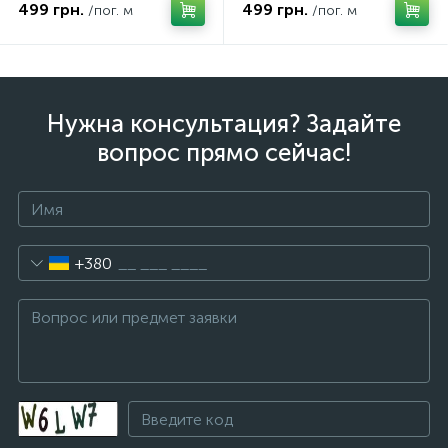
ширина 167см
3мм ширина 167см
499 грн.
499 грн.
/пог. м
/пог. м
Нужна консультация? Задайте
вопрос прямо сейчас!
+380