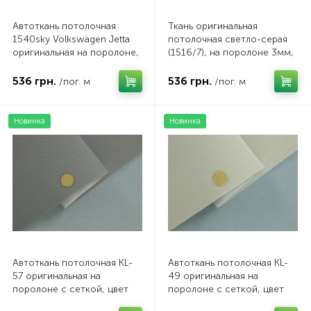
Автоткань потолочная
Ткань оригинальная
1540sky Volkswagen Jetta
потолочная светло-серая
оригинальная на поролоне,
(1516/7), на поролоне 3мм,
цвет светло-серый,
ширина 143см
толщина 3мм, ширина
536 грн.
536 грн.
/пог. м
/пог. м
154см
Новинка
Новинка
Автоткань потолочная KL-
Автоткань потолочная KL-
57 оригинальная на
49 оригинальная на
поролоне с сеткой, цвет
поролоне с сеткой, цвет
темно-серый, толщина 3мм
светло-бежевый, толщина