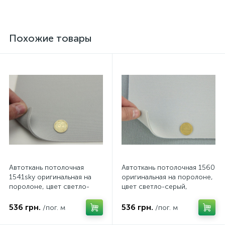
Похожие товары
Автоткань потолочная
Автоткань потолочная 1560
1541sky оригинальная на
оригинальная на поролоне,
поролоне, цвет светло-
цвет светло-серый,
серый, толщина 3мм,
толщина 3мм, ширина
ширина 142см
155см
536 грн.
536 грн.
/пог. м
/пог. м