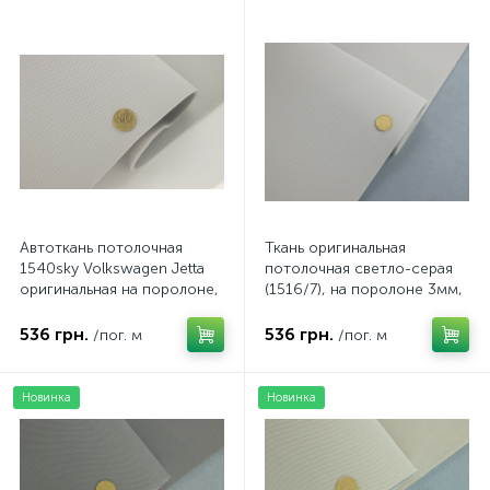
Автоткань потолочная
Ткань оригинальная
1540sky Volkswagen Jetta
потолочная светло-серая
оригинальная на поролоне,
(1516/7), на поролоне 3мм,
цвет светло-серый,
ширина 143см
толщина 3мм, ширина
536 грн.
536 грн.
/пог. м
/пог. м
154см
Новинка
Новинка