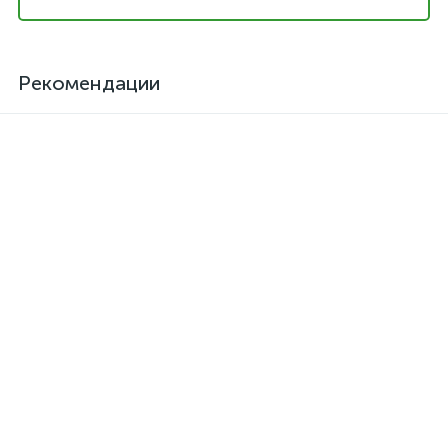
Рекомендации
Клей для кожзама
Активатор для термоклея
термостойкий SAR-06
Kendor, полиизоцианат
373 грн.
126 грн.
/шт
/шт