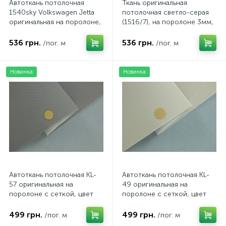
Автоткань потолочная
Ткань оригинальная
1540sky Volkswagen Jetta
потолочная светло-серая
оригинальная на поролоне,
(1516/7), на поролоне 3мм,
цвет светло-серый,
ширина 143см
толщина 3мм, ширина
536 грн.
536 грн.
/пог. м
/пог. м
154см
Новинка
Новинка
Автоткань потолочная KL-
Автоткань потолочная KL-
57 оригинальная на
49 оригинальная на
поролоне с сеткой, цвет
поролоне с сеткой, цвет
темно-серый, толщина 3мм
светло-бежевый, толщина
ширина 167см
3мм ширина 167см
499 грн.
499 грн.
/пог. м
/пог. м