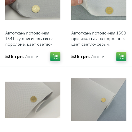
Автоткань потолочная
Автоткань потолочная 1560
1541sky оригинальная на
оригинальная на поролоне,
поролоне, цвет светло-
цвет светло-серый,
серый, толщина 3мм,
толщина 3мм, ширина
ширина 142см
155см
536 грн.
536 грн.
/пог. м
/пог. м