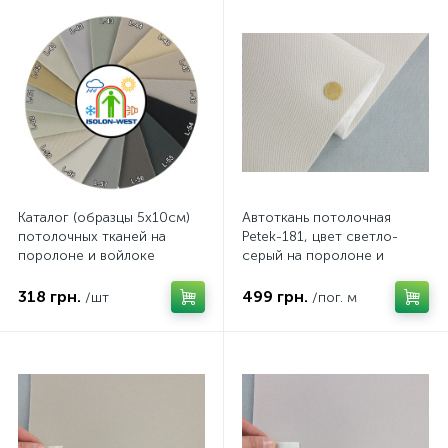
Каталог (образцы 5х10см)
Автоткань потолочная
потолочных тканей на
Petek-181, цвет светло-
поролоне и войлоке
серый на поролоне и
RASHAEL, Alkantra, Lacoste,
войлоке, толщина 2мм,
Petek и тип-Y
ширина 168см, Турция
318 грн.
499 грн.
/шт
/пог. м