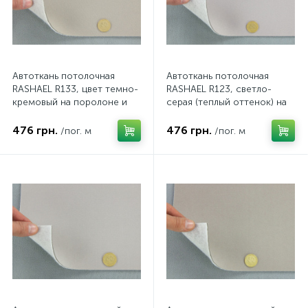
Автоткань потолочная
Автоткань потолочная
RASHAEL R133, цвет темно-
RASHAEL R123, светло-
кремовый на поролоне и
серая (теплый оттенок) на
войлоке, толщина 3мм,
поролоне и войлоке,
ширина 167см, Турция
толщина 3мм, ширина
476 грн.
476 грн.
/пог. м
/пог. м
167см, Турция