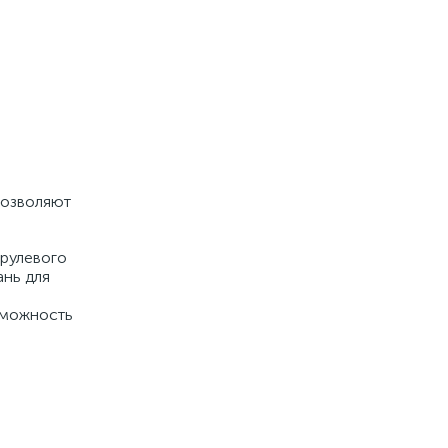
позволяют
 рулевого
ань для
озможность