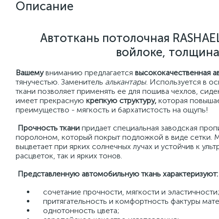
Описание
Автоткань потолочная RASHAEL
войлоке, толщина
Вашему
вниманию предлагается
высококачественная а
тянучестью. Заменитель
алькантары
. Используется в о
ткани позволяет применять ее для пошива чехлов, сиде
имеет прекрасную
крепкую структуру,
которая повышает
преимущество - мягкость и бархатистость на ощупь!
Прочность ткани
придает специальная заводская проп
поролоном, который покрыт подложкой в виде сетки. М
выцветает при ярких солнечных лучах и устойчив к уль
расцветок, так и ярких тонов.
Представленную автомобильную ткань характеризуют:
сочетание прочности, мягкости и эластичности
притягательность и комфортность фактуры мате
однотонность цвета;