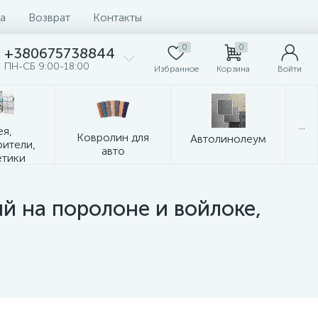
а
Возврат
Контакты
0
0
+380675738844
ПН-СБ 9:00-18:00
Избранное
Корзина
Войти
...
ея,
Ковролин для
Автолинолеум
рители,
авто
етики
й на поролоне и войлоке,