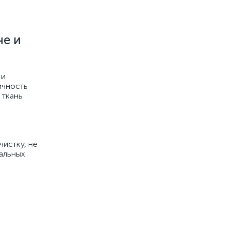
не и
 и
ичность
 ткань
чистку, не
альных