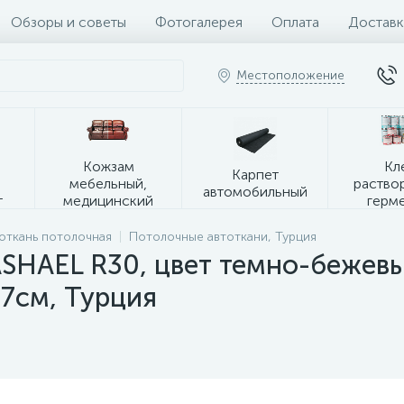
Обзоры и советы
Фотогалерея
Оплата
Доставк
Местоположение
я
Кожзам
Кл
Карпет
мебельный,
раство
автомобильный
т
медицинский
герм
откань потолочная
Потолочные автоткани, Турция
ASHAEL R30, цвет темно-бежевы
7см, Турция