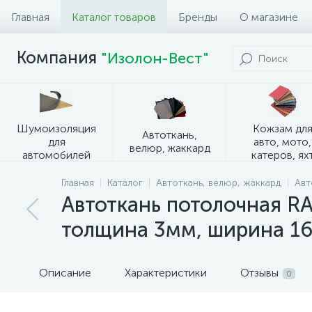
Главная
Каталог товаров
Бренды
О магазине
Компания
"Изолон-Вест"
Шумоизоляция
Кожзам дл
Автоткань,
для
авто, мото,
велюр, жаккард
автомобилей
катеров, ях
Главная
Каталог
Автоткань, велюр, жаккард
Авт
Автоткань потолочная R
толщина 3мм, ширина 16
Описание
Характеристики
Отзывы
0