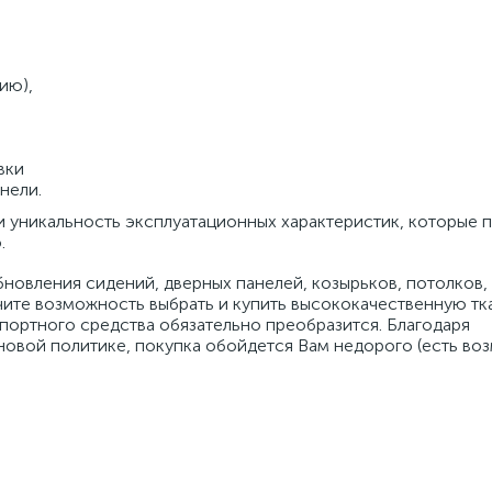
ию),
вки
нели.
 и уникальность эксплуатационных характеристик, которые 
.
бновления сидений, дверных панелей, козырьков, потолков,
чите возможность выбрать и купить высококачественную тк
портного средства обязательно преобразится. Благодаря
еновой политике, покупка обойдется Вам недорого (есть в