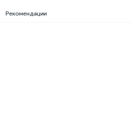
Рекомендации
Клей для кожзама
Активатор для термоклея
термостойкий SAR-06
Kendor, полиизоцианат
373 грн.
126 грн.
/шт
/шт