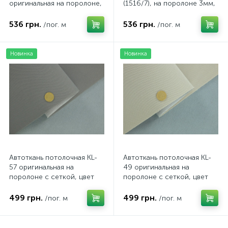
оригинальная на поролоне,
(1516/7), на поролоне 3мм,
цвет светло-серый,
ширина 143см
толщина 3мм, ширина
536 грн.
536 грн.
/пог. м
/пог. м
154см
Новинка
Новинка
Автоткань потолочная KL-
Автоткань потолочная KL-
57 оригинальная на
49 оригинальная на
поролоне с сеткой, цвет
поролоне с сеткой, цвет
темно-серый, толщина 3мм
светло-бежевый, толщина
ширина 167см
3мм ширина 167см
499 грн.
499 грн.
/пог. м
/пог. м