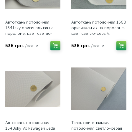
Автоткань потолочная
Автоткань потолочная 1560
1541sky оригинальная на
оригинальная на поролоне,
поролоне, цвет светло-
цвет светло-серый,
серый, толщина 3мм,
толщина 3мм, ширина
ширина 142см
155см
536 грн.
536 грн.
/пог. м
/пог. м
Автоткань потолочная
Ткань оригинальная
1540sky Volkswagen Jetta
потолочная светло-серая