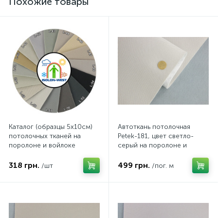
Похожие товары
Каталог (образцы 5х10см)
Автоткань потолочная
потолочных тканей на
Petek-181, цвет светло-
поролоне и войлоке
серый на поролоне и
RASHAEL, Alkantra, Lacoste,
войлоке, толщина 2мм,
Petek и тип-Y
ширина 168см, Турция
318 грн.
499 грн.
/шт
/пог. м