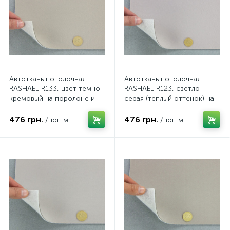
Автоткань потолочная
Автоткань потолочная
RASHAEL R133, цвет темно-
RASHAEL R123, светло-
кремовый на поролоне и
серая (теплый оттенок) на
войлоке, толщина 3мм,
поролоне и войлоке,
ширина 167см, Турция
толщина 3мм, ширина
476 грн.
476 грн.
/пог. м
/пог. м
167см, Турция