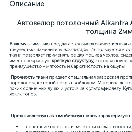
Описание
Автовелюр потолочный Alkantra A
толщина 2мм
Вашему
вниманию предлагается
высококачественная а
тянучестью. Заменитель
алькантары
. Используется в о
ткани позволяет применять ее для пошива чехлов, сиде
имеет прекрасную
крепкую структуру,
которая повышает
преимущество - мягкость и бархатистость на ощупь!
Прочность ткани
придает специальная заводская проп
поролоном, который покрыт войлоком. Материал легко 
ярких солнечных лучах и устойчив к ультрафиолету.
Куп
ярких тонов.
Представленную автомобильную ткань характеризуют:
сочетание прочности, мягкости и эластичности