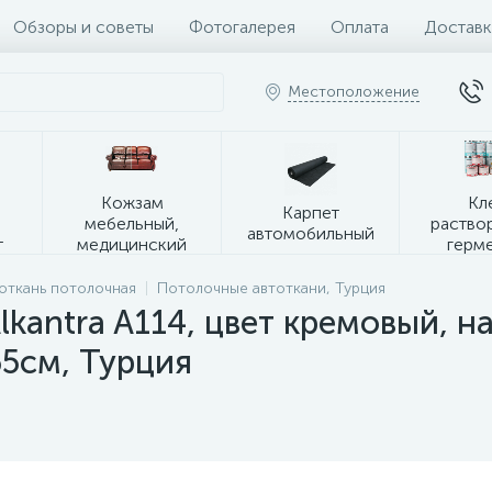
Обзоры и советы
Фотогалерея
Оплата
Доставк
Местоположение
я
Кожзам
Кл
Карпет
мебельный,
раство
автомобильный
т
медицинский
герм
откань потолочная
Потолочные автоткани, Турция
kantra A114, цвет кремовый, на
5см, Турция