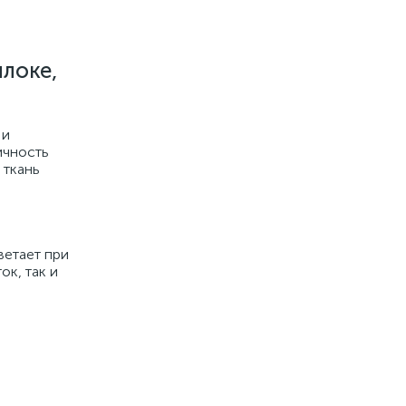
йлоке,
 и
ичность
 ткань
ветает при
к, так и