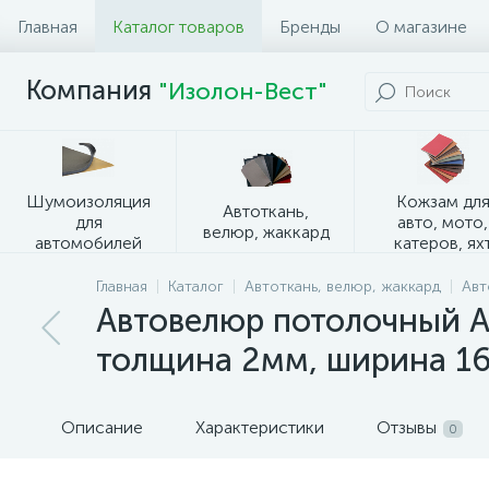
Главная
Каталог товаров
Бренды
О магазине
Компания
"Изолон-Вест"
Шумоизоляция
Кожзам дл
Автоткань,
для
авто, мото,
велюр, жаккард
автомобилей
катеров, ях
Главная
Каталог
Автоткань, велюр, жаккард
Авт
Автовелюр потолочный Al
толщина 2мм, ширина 16
Описание
Характеристики
Отзывы
0