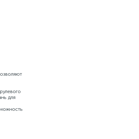
позволяют
 рулевого
ань для
озможность