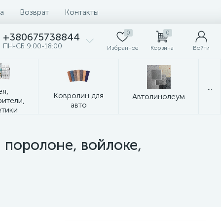
а
Возврат
Контакты
0
0
+380675738844
ПН-СБ 9:00-18:00
Избранное
Корзина
Войти
...
ея,
Ковролин для
Автолинолеум
рители,
авто
етики
 поролоне, войлоке,