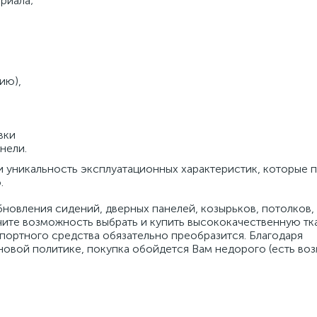
риала;
ию),
вки
нели.
 и уникальность эксплуатационных характеристик, которые 
.
бновления сидений, дверных панелей, козырьков, потолков,
чите возможность выбрать и купить высококачественную тк
портного средства обязательно преобразится. Благодаря
еновой политике, покупка обойдется Вам недорого (есть в