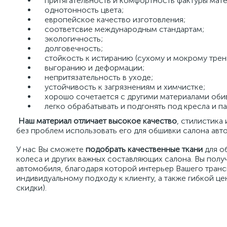
притягательность и комфортность фактуры мате
однотонность цвета;
европейское качество изготовления;
соответсвие международным стандартам;
экологичность;
долговечность;
стойкость к истиранию (сухому и мокрому трен
выгоранию и деформации;
непритязательность в уходе;
устойчивость к загрязнениям и химчистке;
хорошо сочетается с другими материалами оби
легко обрабатывать и подгонять под кресла и па
Наш материал отличает высокое качество
, стилистика
без проблем использовать его для обшивки салона авто
У нас Вы сможете
подобрать качественные ткани
для о
колеса и других важных составляющих салона. Вы полу
автомобиля, благодаря которой интерьер Вашего транс
индивидуальному подходу к клиенту, а также гибкой ц
скидки).