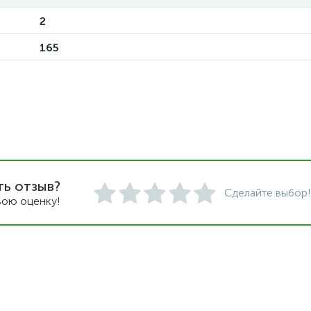
2
165
ть отзыв?
Сделайте выбор!
вою оценку!