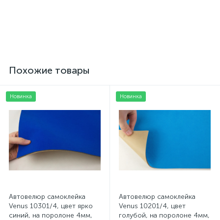
на поролоне и войлоке,
толщина 3мм, плотность
толщина 3мм, ширина
300 г/м2
165см, Турция
499 грн.
125 грн.
/пог. м
/шт
Похожие товары
Новинка
Новинка
Автовелюр самоклейка
Автовелюр самоклейка
Venus 10301/4, цвет ярко
Venus 10201/4, цвет
синий, на поролоне 4мм,
голубой, на поролоне 4мм,