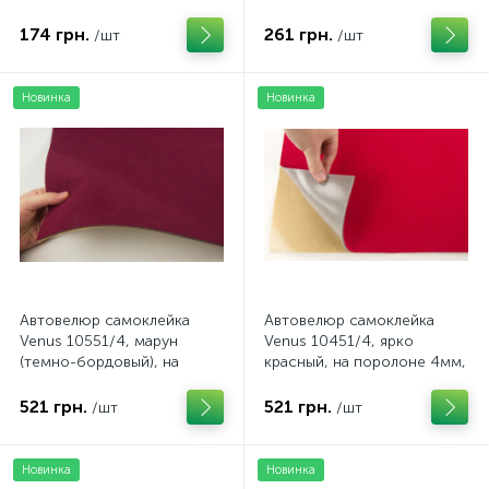
лист (Турция)
лист (Турция)
174 грн.
261 грн.
/шт
/шт
Новинка
Новинка
Автовелюр самоклейка
Автовелюр самоклейка
Venus 10551/4, марун
Venus 10451/4, ярко
(темно-бордовый), на
красный, на поролоне 4мм,
поролоне 4мм, лист
лист (Турция)
(Турция)
521 грн.
521 грн.
/шт
/шт
Новинка
Новинка