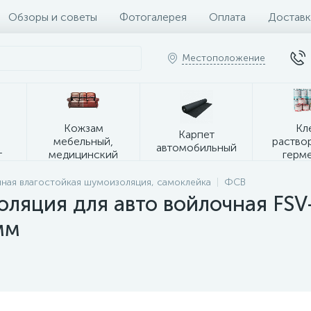
Обзоры и советы
Фотогалерея
Оплата
Доставк
Местоположение
я
Кожзам
Кл
Карпет
мебельный,
раство
автомобильный
т
медицинский
герм
ная влагостойкая шумоизоляция, самоклейка
ФСВ
ляция для авто войлочная FSV
мм