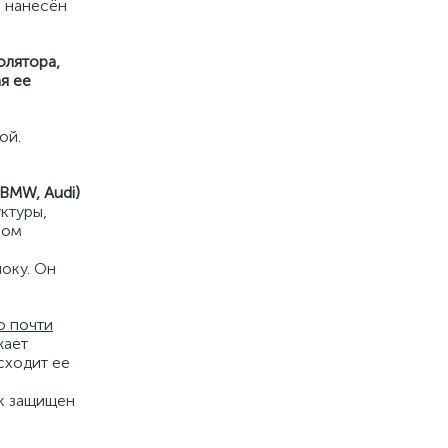
ы нанесён
олятора,
я ее
ой.
BMW, Audi)
ктуры,
ном
оку. Он
о почти
жает
сходит ее
ок защищен