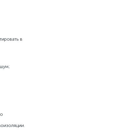
тировать в
 шум;
но
моизоляции.