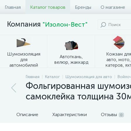
Главная
Каталог товаров
Бренды
О магазине
Компания
"Изолон-Вест"
Шумоизоляция
Кожзам дл
Автоткань,
для
авто, мото,
велюр, жаккард
автомобилей
катеров, ях
Главная
Каталог
Шумоизоляция для авто
Войлоч
Фольгированная шумоизо
самоклейка толщина 30
Описание
Характеристики
Отзывы
0