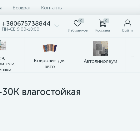
а
Возврат
Контакты
0
0
+380675738844
ПН-СБ 9:00-18:00
Избранное
Корзина
Войти
...
ея,
Ковролин для
Автолинолеум
рители,
авто
етики
-30К влагостойкая