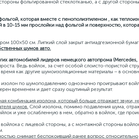
 стороны фольгированной стеклотканью, а с другой сторон
льгой, которая вместе с пенополиэтиленом , как теплоиз
 в 10-15 мм прослойки над фольгой и поверхностю, котора
ером 100×50 см. Липкий слой закрыт антиадгезионной бумаг
ственных шумов авто.
гих автомобилей лидеров немецкого автопрома (Mercedes, 
проста. Ведь войлок, за счет особой слоисто-пористой стру
 время как другие шумоизоляционные материалы – в основ
и изолон по шумоподавлению однозначно проигрывают войл
ерен временем и дает сразу ощутимый результат.
ая комбинация изолона, который больше отражает звуки, н
ателя шумов.
Слой изолона, помимо подавления шума, отра
йлок и уже ослабленную в нем, обратно в войлок, где прои
 войлока с лицевой стороны, а с монтажной стороны войл
м.
ностью снимает беспокоивший ранее вопрос относительно