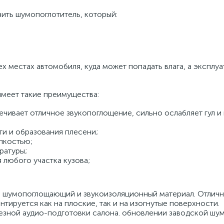
чить шумопоглотитель, который:
х местах автомобиля, куда может попадать влага, а эксплуа
меет такие преимущества:
ивает отличное звукопоглощение, сильно ослабляет гул и
ги и образования плесени;
пкостью;
ратуры;
 любого участка кузова;
й шумопоглощающий и звукоизоляционный материал. Отлич
ируется как на плоские, так и на изогнутые поверхности.
зной аудио-подготовки салона. обновлении заводской шу