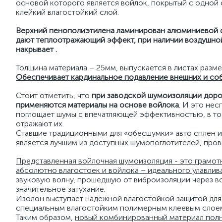
основой которого является войлок, покрытый с одной
клейкий влагостойкий слой.
Верхний пенополиэтилена ламинирован алюминиевой фо
дают теплоотражающий эффект, при наличии воздушной
накрывает .
Толщина материала – 25мм, выпускается в листах разм
Обеспечивает кардинальное подавление внешних и соб
Стоит отметить, что
при заводской шумоизоляции доро
применяются материалы на основе войлока
. И это нес
поглощает шумы с впечатляющей эффективностью, в то
отражают их.
Ставшие традиционными для «обесшумки» авто сплен 
является лучшим из доступных шумопоглотителей, пров
Представленная войлочная шумоизоляция - это грамотн
абсолютно влагостоек и войлока – идеального улавлив
звуковую волну, прошедшую от виброизоляции через во
значительное затухание.
Изолон выступает надежной влагостойкой защитой для
специальным влагостойким полимерным клеевым слое
Таким образом,
новый комбинированный материал пол