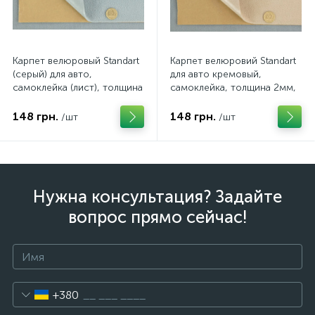
Карпет велюровый Standart
Карпет велюровий Standart
(серый) для авто,
для авто кремовый,
самоклейка (лист), толщина
самоклейка, толщина 2мм,
2мм, плотность 220г/м2
плотность 220г/м2, лист
148 грн.
148 грн.
/шт
/шт
Нужна консультация? Задайте
вопрос прямо сейчас!
+380