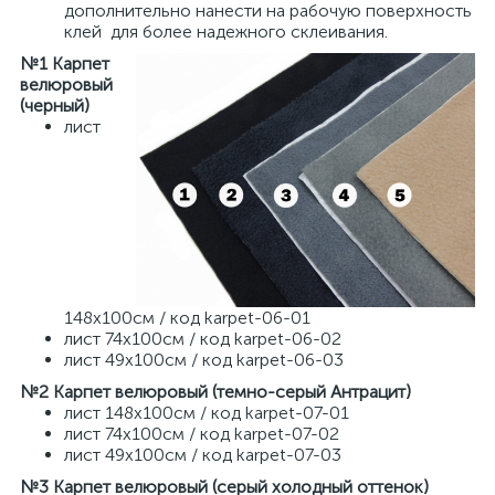
дополнительно нанести на рабочую поверхность
клей для более надежного склеивания.
№1 Карпет
велюровый
(черный)
лист
148х100см / код karpet-06-01
лист 74х100см / код karpet-06-02
лист 49х100см / код karpet-06-03
№2 Карпет велюровый (темно-серый Антрацит)
лист 148х100см / код karpet-07-01
лист 74х100см / код karpet-07-02
лист 49х100см / код karpet-07-03
№3 Карпет велюровый (серый холодный оттенок)