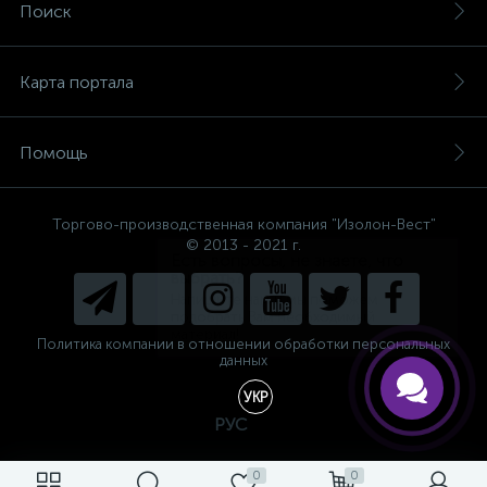
Поиск
Карта портала
Помощь
Торгово-производственная компания "Изолон-Вест"
© 2013 - 2021 г.
Есть вопросы, не знаете, что
выбрать?
Напишите нам и мы поможем
подобрать Вам необходимый
материал!
Политика компании в отношении обработки персональных
данных
УКР
РУС
0
0