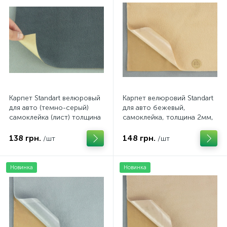
Карпет Standart велюровый
Карпет велюровий Standart
для авто (темно-серый)
для авто бежевый,
самоклейка (лист) толщина
самоклейка, толщина 2мм,
2мм
плотность 220г/м2, лист
138 грн.
148 грн.
/шт
/шт
Новинка
Новинка