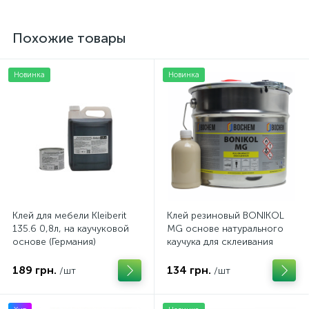
Похожие товары
Новинка
Новинка
Клей для мебели Kleiberit
Клей резиновый BONIKOL
135.6 0,8л, на каучуковой
MG основе натурального
основе (Германия)
каучука для склеивания
тканей, резины, кожи (на
розлив)
189 грн.
134 грн.
/шт
/шт