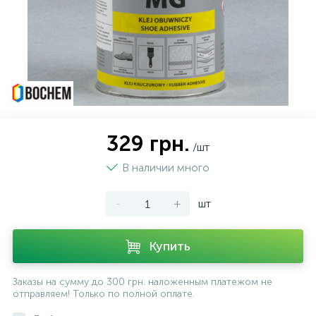
329 грн.
/шт
В наличии много
-
+
шт
Купить
Заказы на сумму до 300 грн. наложенным платежом не
отправляем! Только по полной оплате.