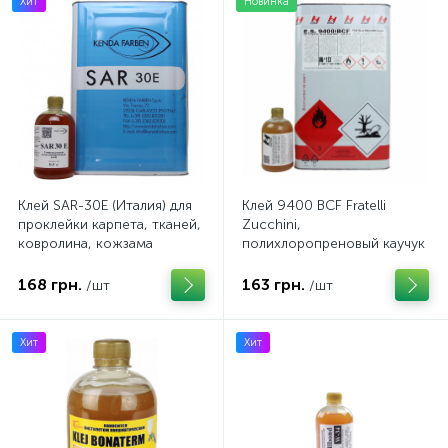
Хит
Новинка
Клей SAR-30E (Италия) для
Клей 9400 BCF Fratelli
проклейки карпета, тканей,
Zucchini,
ковролина, кожзама
полихлоропреновый каучук
на основе органического
растворителя (Италия)
168 грн.
163 грн.
/шт
/шт
Хит
Хит