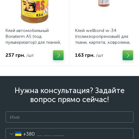
Клей автомобильный
Клей wellbond w-34
Bonaterm AS (под
(полихлоропреновый) для
пульверизатор) для тканей,
ткани, карпета, ковролина,
кожзамов, карпетов,
пластика, Турция
ковролинов. Польша
237 грн.
163 грн.
/шт
/шт
Нужна консультация? Задайте
вопрос прямо сейчас!
+380