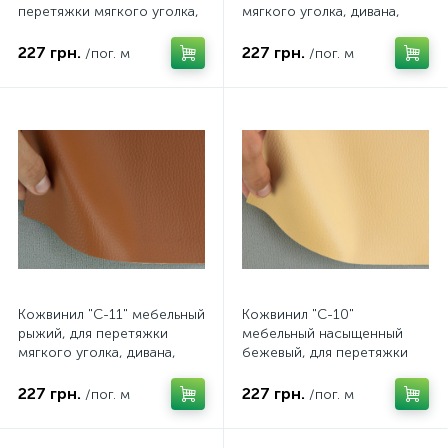
перетяжки мягкого уголка,
мягкого уголка, дивана,
дивана, стульев, ширина
стульев, ширина 1.39м
1.39м
227 грн.
227 грн.
/пог. м
/пог. м
Кожвинил "C-11" мебельный
Кожвинил "C-10"
рыжий, для перетяжки
мебельный насыщенный
мягкого уголка, дивана,
бежевый, для перетяжки
стульев, ширина 1.39м
мягкого уголка, дивана,
стульев, ширина 1.39м
227 грн.
227 грн.
/пог. м
/пог. м