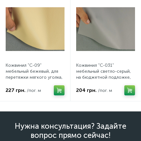
Кожвинил "C-09"
Кожвинил "C-031"
мебельный бежевый, для
мебельный светло-серый,
перетяжки мягкого уголка,
на бюджетной подложке,
дивана, стульев, ширина
для перетяжки мягкого
1.39м
уголка, дивана, стульев,
227 грн.
204 грн.
/пог. м
/пог. м
ширина 1.39м
Нужна консультация? Задайте
вопрос прямо сейчас!