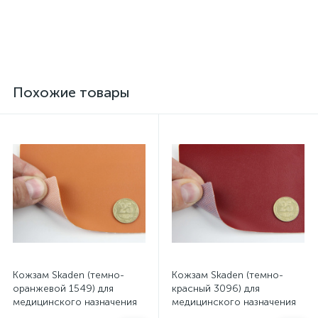
толщина 3мм, ширина
толщина 3мм, ширина
165см, Турция
167см, Турция
499 грн.
476 грн.
/пог. м
/пог. м
Похожие товары
Кожзам Skaden (темно-
Кожзам Skaden (темно-
оранжевой 1549) для
красный 3096) для
медицинского назначения
медицинского назначения
ширина 1.45м (Польша)
ширина 1.45м (Польша)