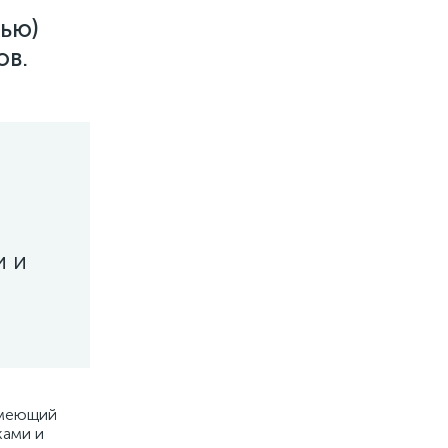
ью)
ов.
и и
имеющий
ками и