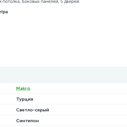
 потолка, боковых панелей, 5 дверей.
етра
.
Makro
Турция
Светло-серый
Синтепон