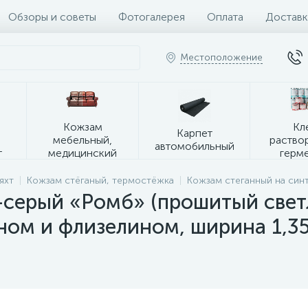
Обзоры и советы
Фотогалерея
Оплата
Доставк
Местоположение
я
Кожзам
Кл
Карпет
мебельный,
раство
автомобильный
т
медицинский
герм
яхт
Кожзам стёганый, термостёжка
Кожзам стеганный на син
-серый «Ромб» (прошитый свет
ом и флизелином, ширина 1,3