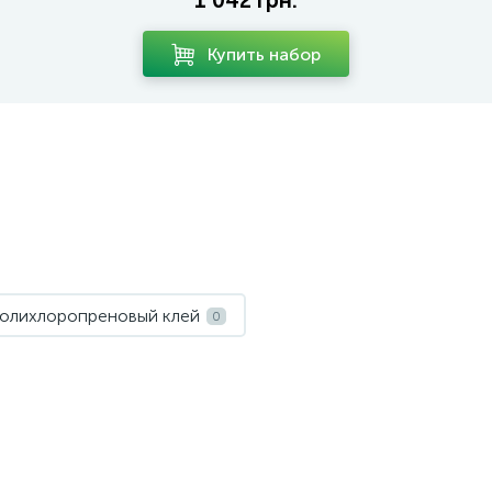
1 042 грн.
Купить набор
олихлоропреновый клей
0