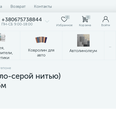
а
Возврат
Контакты
0
0
+380675738844
ПН-СБ 9:00-18:00
Избранное
Корзина
Войти
...
ея,
Ковролин для
Автолинолеум
рители,
авто
етики
тепоне
ло-серой нитью)
5м