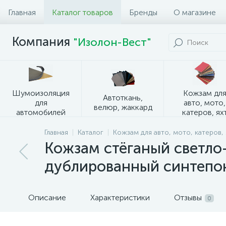
Главная
Каталог товаров
Бренды
О магазине
Компания
"Изолон-Вест"
Шумоизоляция
Кожзам дл
Автоткань,
для
авто, мото,
велюр, жаккард
автомобилей
катеров, ях
Главная
Каталог
Кожзам для авто, мото, катеров, 
Кожзам стёганый светло
дублированный синтепон
Описание
Характеристики
Отзывы
0