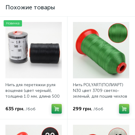
Похожие товары
Новинка
Нить для перетяжки руля
Нить POLYART(ПОЛИАРТ)
вощеная (цвет черный),
N30 цвет 3709 светло-
толщина 1.0 мм, длина 500
зеленый, для пошив чехлов
метров "Турция"
на автомобильные сидения
и руль, 1500м
635 грн.
299 грн.
/боб
/боб