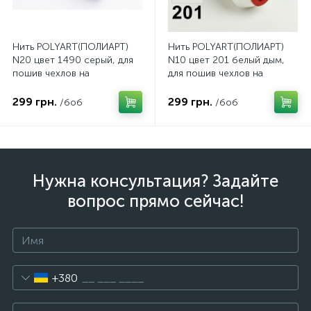
Нить POLYART(ПОЛИАРТ)
Нить POLYART(ПОЛИАРТ)
N20 цвет 1490 серый, для
N10 цвет 201 белый дым,
пошив чехлов на
для пошив чехлов на
автомобильные сидения и
автомобильные сидения и
руль, 1500м
руль, 750м
299 грн.
299 грн.
/боб
/боб
Нужна консультация? Задайте
вопрос прямо сейчас!
+380