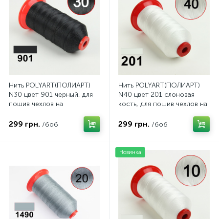
Нить POLYART(ПОЛИАРТ)
Нить POLYART(ПОЛИАРТ)
N30 цвет 901 черный, для
N40 цвет 201 слоновая
пошив чехлов на
кость, для пошив чехлов на
автомобильные сидения и
автомобильные сидения и
руль, 2500м
руль, 3000м
299 грн.
299 грн.
/боб
/боб
Новинка