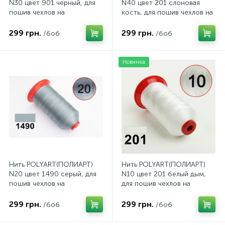
N30 цвет 901 черный, для
N40 цвет 201 слоновая
пошив чехлов на
кость, для пошив чехлов на
автомобильные сидения и
автомобильные сидения и
руль, 2500м
руль, 3000м
299 грн.
299 грн.
/боб
/боб
Новинка
Нить POLYART(ПОЛИАРТ)
Нить POLYART(ПОЛИАРТ)
N20 цвет 1490 серый, для
N10 цвет 201 белый дым,
пошив чехлов на
для пошив чехлов на
автомобильные сидения и
автомобильные сидения и
руль, 1500м
руль, 750м
299 грн.
299 грн.
/боб
/боб