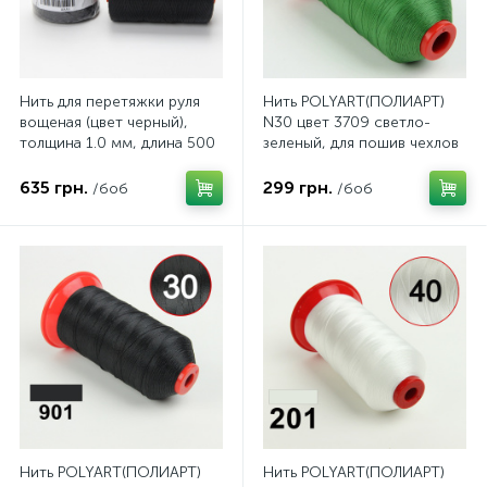
Нить для перетяжки руля
Нить POLYART(ПОЛИАРТ)
вощеная (цвет черный),
N30 цвет 3709 светло-
толщина 1.0 мм, длина 500
зеленый, для пошив чехлов
метров "Турция"
на автомобильные сидения
и руль, 1500м
635 грн.
299 грн.
/боб
/боб
Нить POLYART(ПОЛИАРТ)
Нить POLYART(ПОЛИАРТ)