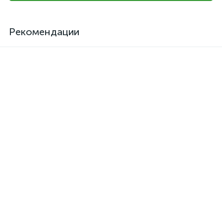
Рекомендации
Клей для кожзама
Активатор для термоклея
термостойкий SAR-06
Kendor, полиизоцианат
373 грн.
126 грн.
/шт
/шт