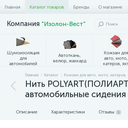
Главная
Каталог товаров
Бренды
О магазине
Компания
"Изолон-Вест"
Шумоизоляция
Кожзам дл
Автоткань,
для
авто, мото,
велюр, жаккард
автомобилей
катеров, ях
Главная
Каталог
Кожзам для авто, мото, катеров, 
Нить POLYART(ПОЛИАРТ) 
автомобильные сидения 
Описание
Характеристики
Отзывы
0