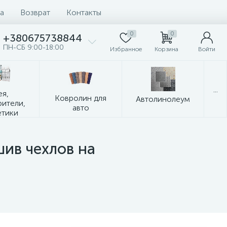
а
Возврат
Контакты
0
0
+380675738844
ПН-СБ 9:00-18:00
Избранное
Корзина
Войти
...
ея,
Ковролин для
Автолинолеум
рители,
авто
етики
ив чехлов на