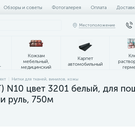
Обзоры и советы
Фотогалерея
Оплата
Доставк
Местоположение
я
Кожзам
Кл
Карпет
мебельный,
раство
автомобильный
т
медицинский
герм
яхт
Нитки для тканей, винилов, кожы
N10 цвет 3201 белый, для пош
и руль, 750м