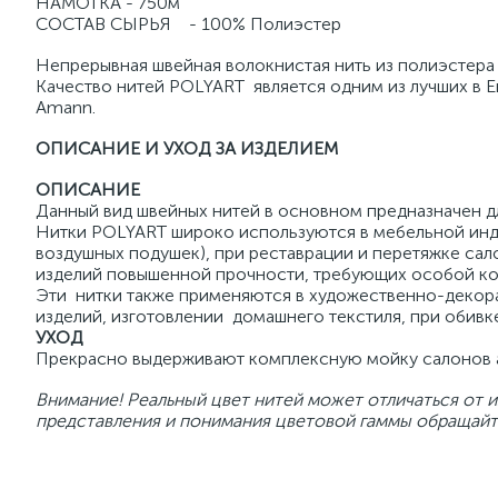
НАМОТКА - 750м
СОСТАВ СЫРЬЯ - 100% Полиэстер
Непрерывная швейная волокнистая нить из полиэстера
Качество нитей POLYART является одним из лучших в 
Amann.
ОПИСАНИЕ И УХОД ЗА ИЗДЕЛИЕМ
ОПИСАНИЕ
Данный вид швейных нитей в основном предназначен д
Нитки POLYART широко используются в мебельной инд
воздушных подушек), при реставрации и перетяжке сал
изделий повышенной прочности, требующих особой ко
Эти нитки также применяются в художественно-декора
изделий, изготовлении домашнего текстиля, при обивке
УХОД
Прекрасно выдерживают комплексную мойку салонов а
Внимание! Реальный цвет нитей может отличаться от и
представления и понимания цветовой гаммы обращайт