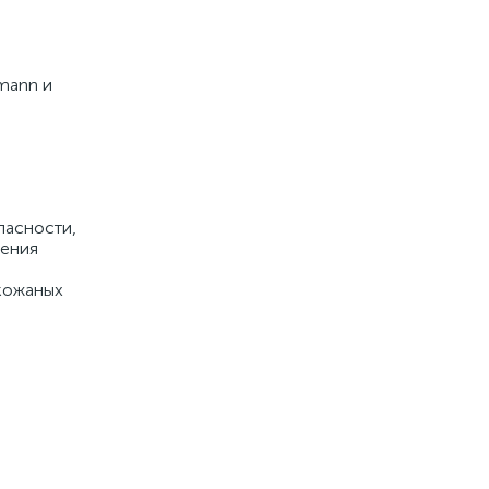
mann и
пасности,
ления
 кожаных