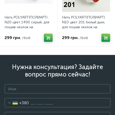
Нить POLYART(ПОЛИАРТ)
Нить POLYART(ПОЛИАРТ)
N20 цвет 1490 серый, для
N10 цвет 201 белый дым,
пошив чехлов на
для пошив чехлов на
автомобильные сидения и
автомобильные сидения и
руль, 1500м
руль, 750м
299 грн.
299 грн.
/боб
/боб
Нужна консультация? Задайте
вопрос прямо сейчас!
+380