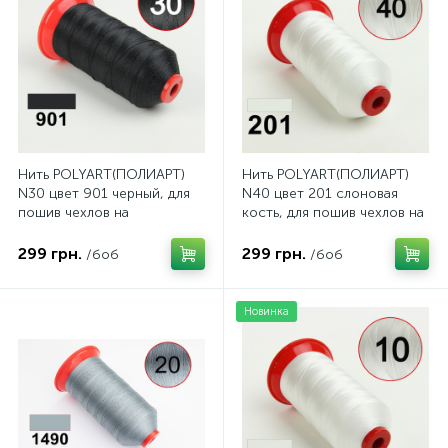
Нить POLYART(ПОЛИАРТ)
Нить POLYART(ПОЛИАРТ)
N30 цвет 901 черный, для
N40 цвет 201 слоновая
пошив чехлов на
кость, для пошив чехлов на
автомобильные сидения и
автомобильные сидения и
руль, 2500м
руль, 3000м
299 грн.
299 грн.
/боб
/боб
Новинка