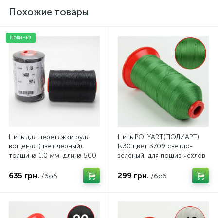
Похожие товары
Новинка
Нить для перетяжки руля
Нить POLYART(ПОЛИАРТ)
вощеная (цвет черный),
N30 цвет 3709 светло-
толщина 1.0 мм, длина 500
зеленый, для пошив чехлов
метров "Турция"
на автомобильные сидения
и руль, 1500м
635 грн.
299 грн.
/боб
/боб