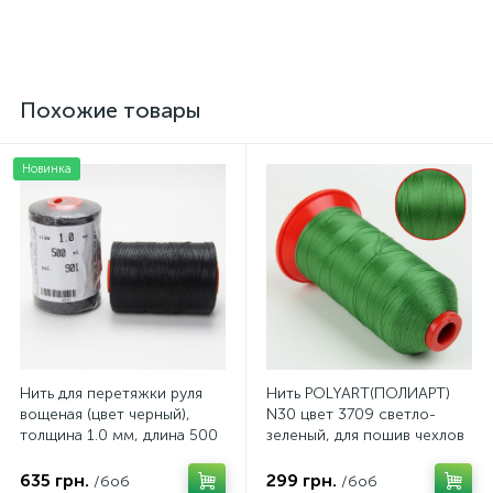
499 грн.
476 грн.
/пог. м
/пог. м
Похожие товары
Новинка
Нить для перетяжки руля
Нить POLYART(ПОЛИАРТ)
вощеная (цвет черный),
N30 цвет 3709 светло-
толщина 1.0 мм, длина 500
зеленый, для пошив чехлов
метров "Турция"
на автомобильные сидения
и руль, 1500м
635 грн.
299 грн.
/боб
/боб