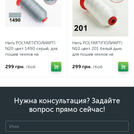
Нить POLYART(ПОЛИАРТ)
Нить POLYART(ПОЛИАРТ)
N20 цвет 1490 серый, для
N10 цвет 201 белый дым,
пошив чехлов на
для пошив чехлов на
автомобильные сидения и
автомобильные сидения и
руль, 1500м
руль, 750м
299 грн.
299 грн.
/боб
/боб
Нужна консультация? Задайте
вопрос прямо сейчас!