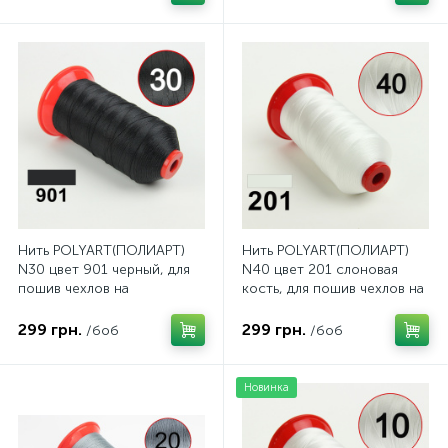
Нить POLYART(ПОЛИАРТ)
Нить POLYART(ПОЛИАРТ)
N30 цвет 901 черный, для
N40 цвет 201 слоновая
пошив чехлов на
кость, для пошив чехлов на
автомобильные сидения и
автомобильные сидения и
руль, 2500м
руль, 3000м
299 грн.
299 грн.
/боб
/боб
Новинка