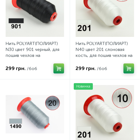
Нить POLYART(ПОЛИАРТ)
Нить POLYART(ПОЛИАРТ)
N30 цвет 901 черный, для
N40 цвет 201 слоновая
пошив чехлов на
кость, для пошив чехлов на
автомобильные сидения и
автомобильные сидения и
руль, 2500м
руль, 3000м
299 грн.
299 грн.
/боб
/боб
Новинка