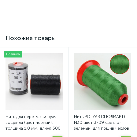
толщина 3мм, ширина
300 г/м2
165см, Турция
499 грн.
125 грн.
/пог. м
/шт
Похожие товары
Новинка
Нить для перетяжки руля
Нить POLYART(ПОЛИАРТ)
вощеная (цвет черный),
N30 цвет 3709 светло-
толщина 1.0 мм, длина 500
зеленый, для пошив чехлов
метров "Турция"
на автомобильные сидения