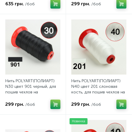
и руль, 1500м
635 грн.
299 грн.
/боб
/боб
Нить POLYART(ПОЛИАРТ)
Нить POLYART(ПОЛИАРТ)
N30 цвет 901 черный, для
N40 цвет 201 слоновая
пошив чехлов на
кость, для пошив чехлов на
автомобильные сидения и
автомобильные сидения и
руль, 2500м
руль, 3000м
299 грн.
299 грн.
/боб
/боб
Новинка