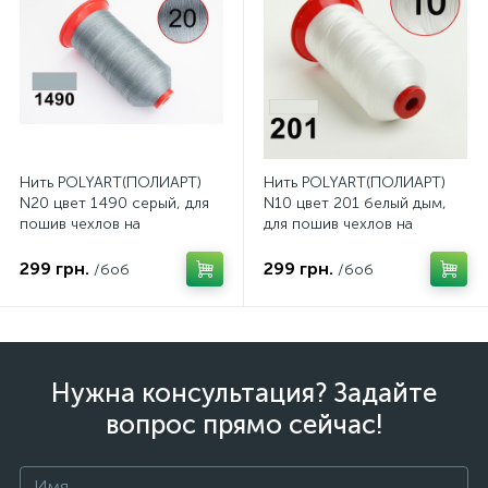
Нить POLYART(ПОЛИАРТ)
Нить POLYART(ПОЛИАРТ)
N20 цвет 1490 серый, для
N10 цвет 201 белый дым,
пошив чехлов на
для пошив чехлов на
автомобильные сидения и
автомобильные сидения и
руль, 1500м
руль, 750м
299 грн.
299 грн.
/боб
/боб
Нужна консультация? Задайте
вопрос прямо сейчас!