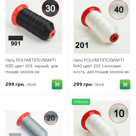
Нить POLYART(ПОЛИАРТ)
Нить POLYART(ПОЛИАРТ)
N30 цвет 901 черный, для
N40 цвет 201 слоновая
пошив чехлов на
кость, для пошив чехлов на
автомобильные сидения и
автомобильные сидения и
руль, 2500м
руль, 3000м
299 грн.
299 грн.
/боб
/боб
Новинка