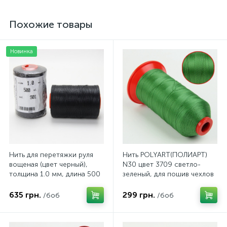
Похожие товары
Новинка
Нить для перетяжки руля
Нить POLYART(ПОЛИАРТ)
вощеная (цвет черный),
N30 цвет 3709 светло-
толщина 1.0 мм, длина 500
зеленый, для пошив чехлов
метров "Турция"
на автомобильные сидения
и руль, 1500м
635 грн.
299 грн.
/боб
/боб