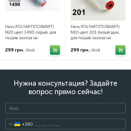
Нить POLYART(ПОЛИАРТ)
Нить POLYART(ПОЛИАРТ)
N20 цвет 1490 серый, для
N10 цвет 201 белый дым,
пошив чехлов на
для пошив чехлов на
автомобильные сидения и
автомобильные сидения и
руль, 1500м
руль, 750м
299 грн.
299 грн.
/боб
/боб
Нужна консультация? Задайте
вопрос прямо сейчас!
+380