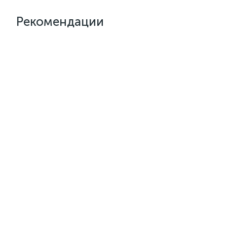
Рекомендации
Артикул:
sar 06 W-0.8л
Артикул:
k
Клей для кожзама термостойкий
Активатор
SAR-06
полиизоц
1 отзыв
1 от
5.0
5.0