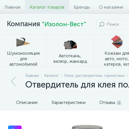
Главная
Каталог товаров
Бренды
О магазине
Компания
"Изолон-Вест"
Шумоизоляция
Кожзам дл
Автоткань,
для
авто, мото,
велюр, жаккард
автомобилей
катеров, ях
Главная
Каталог
Клея, растворители, герметики
Отвердитель для клея п
Описание
Характеристики
Отзывы
1