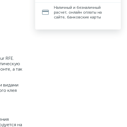
Наличный и безналичный
расчет, онлайн оплаты на
сайте, банковские карты
r RFE.
итическую
нте, а так
и видами
ого клея
ения
одуется на