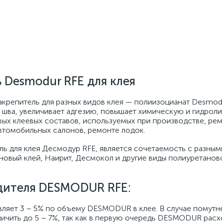
 Desmodur RFE для клея
крепитель для разных видов клея — полиизоцианат Desmodu
шва, увеличивает адгезию, повышает химическую и гидрол
ых клеевых составов, используемых при производстве, ремо
автомобильных салонов, ремонте лодок.
 для клея Десмодур RFE, является сочетаемость с разным
новый клей, Наирит, Десмокол и другие виды полиуретанов
дителя DESMODUR RFE:
ляет 3 – 5% по объему DESMODUR в клее. В случае помутн
ичить до 5 – 7%, так как в первую очередь DESMODUR расх