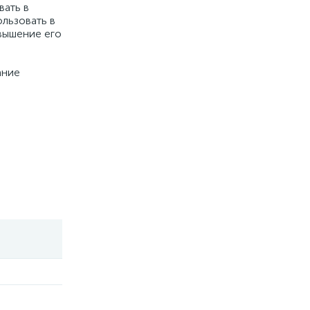
вать в
льзовать в
овышение его
ание