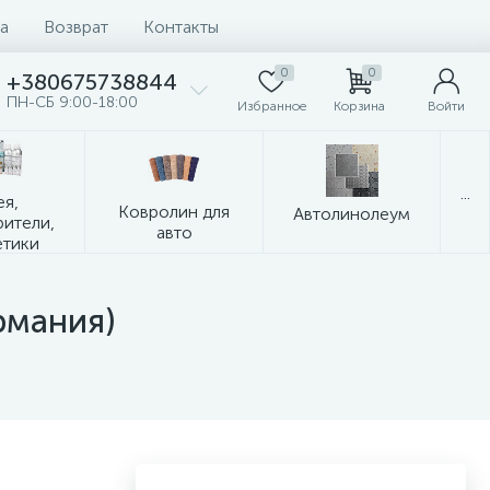
а
Возврат
Контакты
0
0
+380675738844
ПН-СБ 9:00-18:00
Избранное
Корзина
Войти
...
ея,
Ковролин для
Автолинолеум
рители,
авто
етики
рмания)