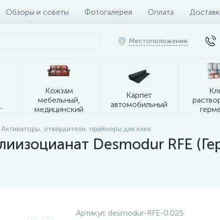
Обзоры и советы
Фотогалерея
Оплата
Доставк
Местоположение
я
Кожзам
Кл
Карпет
мебельный,
раство
автомобильный
т
медицинский
герм
Активаторы, отвердители, праймеры для клея
олиизоцианат Desmodur RFE (Ге
Артикул:
desmodur-RFE-0.025