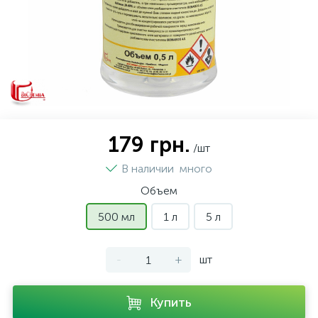
179 грн.
/шт
В наличии
много
Объем
500 мл
1 л
5 л
-
+
шт
Купить