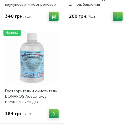
каучуковых и неопреновых
для разбавления
клеев, 1 л
полихлоропреновых клеев
340 грн.
200 грн.
/шт
/шт
Новинка
Растворитель и очиститель
BONAROS Acetonowy
предназначен для
разбавления
полиуретановых клеев
184 грн.
/шт