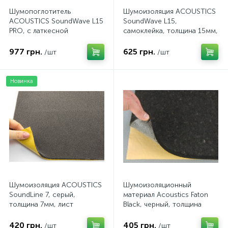
Шумопоглотитель
Шумоизоляция ACOUSTICS
ACOUSTICS SoundWave L15
SoundWave L15,
PRO, с латкесной
самоклейка, толщина 15мм,
пропиткой,
лист 100x50см
самоклеющийся, толщина
977 грн.
625 грн.
/шт
/шт
15мм, лист 75x100см
Новинка
Шумоизоляция ACOUSTICS
Шумоизоляционный
SoundLine 7, серый,
материал Acoustics Faton
толщина 7мм, лист
Black, черный, толщина
100x50см
8мм, лист 100х50смм
420 грн.
405 грн.
/шт
/шт