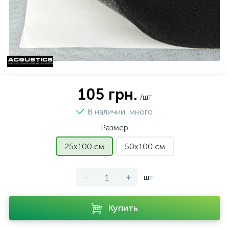
105 грн.
/шт
В наличии
много
Размер
25х100 см
50х100 см
-
+
шт
Купить