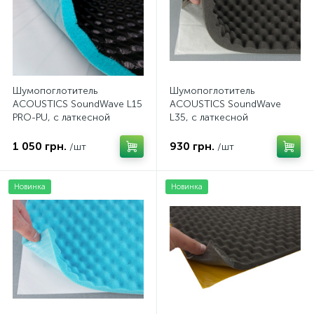
Шумопоглотитель
Шумопоглотитель
ACOUSTICS SoundWave L15
ACOUSTICS SoundWave
PRO-PU, с латкесной
L35, с латкесной
пропиткой та PU,
пропиткой,
самоклеющийся, толщина
самоклеющийся, толщина
1 050 грн.
930 грн.
/шт
/шт
15мм, лист 75x100см
35мм, лист 100x50см
Новинка
Новинка