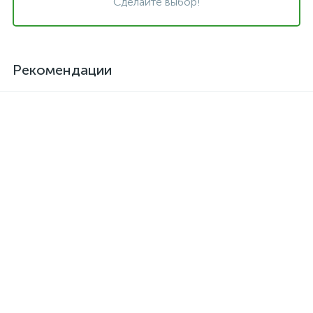
Сделайте выбор!
Рекомендации
Клей для кожзама
Активатор для термоклея
термостойкий SAR-06
Kendor, полиизоцианат
373 грн.
126 грн.
/шт
/шт