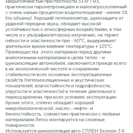
закрытоячеистый при плотности 33 кг / м3,
практически паронепроницаем и малогигроскопичный
с очень малым процентом водопоглощения - менее 1%
(по объему). Хороший теплоизолятор, шумозащита от
ударной передачи звука, обладает высокой
устойчивостью к атмосферным воздействиям, в том
числе и к ультрафиолетовому излучению, не теряет
гибкости и эластичности при - 60°C, выдерживает
длительное время влияние температуры + 125°C.
Преимущества этого материала перед другими
аналогичными материалами в целях тепло - и
шумоизоляции автомобиля, заключается прежде всего
в их экологической чистоте и сохранении
стабильности всех основных эксплуатационных
свойств (теплоизоляционных и акустических
показателей, влагостойкости и гидрофобности,
упругости и эластичности) в течение длительного
период времени, при всех условиях эксплуатации.
Кроме этого, сплено обладает хорошей
микробиологической, масло-, нефте- и
бензостойкость, совместим практически с любыми
материалами.Легко монтируется на сложные
поверхности.
Используется шумоизоляция авто СПЛЕН Економ 3 К