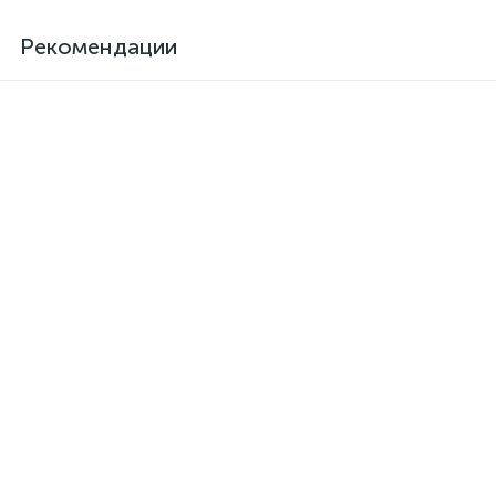
Рекомендации
Клей для кожзама
Активатор для термоклея
термостойкий SAR-06
Kendor, полиизоцианат
373 грн.
126 грн.
/шт
/шт